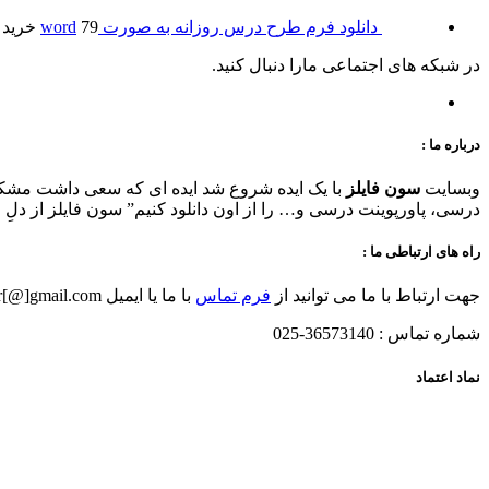
دانلود فرم طرح درس روزانه به صورت word
79 خرید
در شبکه های اجتماعی مارا دنبال کنید.
درباره ما :
وبسایت
سون فایلز
با یک ایده شروع شد ایده ای که سعی داشت مشکلات
درسی، پاورپوینت درسی و… را از اون دانلود کنیم” سون فایلز از دلِ این ایده ناب
راه های ارتباطی ما :
جهت ارتباط با ما می توانید از
فرم تماس
با ما یا ایمیل 7filesir[@]gmail.com استفاده کنید .
شماره تماس : 36573140-025
نماد اعتماد