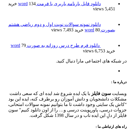
دانلود فایل بارنامه باربری با فرمت word
134 خرید
5,451 views
دانلود نمونه سوالات نوبت اول و دوم ریاضی هشتم
بصورت word
80 خرید
7,493 views
دانلود فرم طرح درس روزانه به صورت word
79
خرید
6,753 views
در شبکه های اجتماعی مارا دنبال کنید.
درباره ما :
وبسایت
سون فایلز
با یک ایده شروع شد ایده ای که سعی داشت
مشکلات دانشجویان و دانش آموزان رو برطرف کنه، ایده این بود
“کاش یک سایتی وجود داشت تا ما بتوانیم نمونه سوالات امتحانی،
جزوات درسی، پاورپوینت درسی و… را از اون دانلود کنیم” سون
فایلز از دلِ این ایده ناب و در سال 1398 شکل گرفت.
راه های ارتباطی ما :