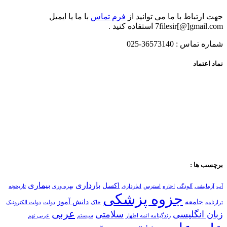
جهت ارتباط با ما می توانید از
فرم تماس
با ما یا ایمیل
7filesir[@]gmail.com استفاده کنید .
شماره تماس : 36573140-025
نماد اعتماد
برچسب ها :
بارداری
بیماری
اکسل
آب
آزمایشی
آلودگی
اجاره
استرس
انبارداری
بهره وری
تاریخچه
جزوه پزشکی
جامعه
دانش آموز
ترازنامه
خاک
دولت
دولت الکترونیک
عربی
زبان انگلیسی
سلامتی
زندگینامه ائمه اطهار
سیستم
عربی نهم