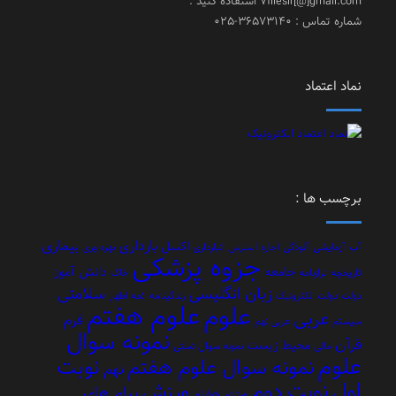
7filesir[@]gmail.com استفاده کنید .
شماره تماس : 36573140-025
نماد اعتماد
برچسب ها :
بارداری
بیماری
اکسل
آب
آزمایشی
آلودگی
اجاره
استرس
انبارداری
بهره وری
جزوه پزشکی
جامعه
دانش آموز
تاریخچه
ترازنامه
خاک
زبان انگلیسی
سلامتی
دولت
دولت الکترونیک
زندگینامه ائمه اطهار
علوم هفتم
علوم
عربی
فرم
سیستم
عربی نهم
نمونه سوال
قرآن
محیط زیست
مالی
نمونه سوال تستی
علوم
نوبت
نمونه سوال علوم هفتم
نهم
اول
نوبت دوم
ورزش
پیام های
هفتم
هشتم