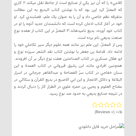
كلامي» را كه آن نيز يكي از صنايع است از جاحظ نقل مي‏كند.2 كاري
كه المعتزّ كرد اين بود كه با نوشتن كتاب البديع به اين مطالب
متفرقه نظم خاصي داد و آن را به عنوان يك علم، فصل‏بندي كرد. او
خود در آغاز كتاب اذعان كرده است كه دانشمندان جديد آنچه را او در
كتاب خود آورده، بديع ناميده‏اند.3 المعتزّ در اين كتاب از هفده نوع
صنعت بديعي نام برده است.
پس از المعتزّ، اين علم نيز مانند همه علوم ديگر سير تكاملي خود را
ادامه داد. قدامة بن جعفر با نوشتن كتاب نقد الشعر سيزده نوع و
ابو هلال عسكري در كتاب الصناعتين هفت نوع ديگر بر آن افزودند.
همچنين افرادي مانند ابن رشيق قيرواني در كتاب العمدة و ابن
سنان خفاجي در كتاب سرّ الفصاحة و عبدالقاهر جرجاني در اسرار
البلاغة و دلائل الاعجاز و ابن ابي الاصبع در بديع القرآن و سكاكي در
مفتاح العلوم و يحيي بن حمزه علوي در الطراز كار را دنبال كردند و
در نتيجه صنايع بديعي به حدود صد نوع رسيد.
(0 Reviews)
0/5