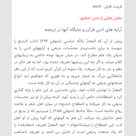
فرمت فایل : word
بخش هایی از متن تحقیق :
آرايه‏ های ادبی قرآن و جايگاه آنها در ترجمه
پيش از آن كه المعتزّ باللّه‏ عباسي (متوفي 296) كتاب البديع را
بنويسد و براي نخستين‏بار محسّنات بديعي و آرايه‏هاي ادبي را به
عنوان يك علم مطرح كند، در ميان عرب‏ها توجه خاصي به زيبايي‏هاي
كلام مي‏شد و اگر چه اين زيبايي‏ها تعريف نشده بود، اما به هر حال در
نظم و نثر به كار مي‏رفت. يك نمونه آن قرآن كريم است كه از اين نظر
شاهكاري بزرگ به شمار مي‏رود و به طوري كه خواهيم ديد انواع
صنعت‏هاي بديعي به گونه‏اي چشمگير در آن به كار رفته است.
المعتزّ با نوشتن كتاب خود، براي نخستين بار اين علم را پايه گذاري
كرد و اصطلاحات خاص آن را پديد آورد. البته پيش از او نيز محسنات
بديعي به كار مي‏رفته و اصطلاح «بديع» در ميان اهل شعر و بلاغت
رواج داشته است؛ مثلاً جاحظ (متوفي 255) را مي‏بينيم كه از بديع در
شعر شاعران ياد مي‏كند، آن هم به گونه‏اي كه گويا پيش از او اهل
ادب اين اصطلاح را مي‏شناخته‏اند.1 خود المعتزّ تعريف «مطابقه» را
كه يك صنعت بديعي است از خليل بن احمد و تعريف «مذهب