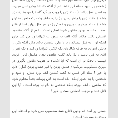
دیگری او را مورد صدمه قرار دهد یا با عمل کشنده ( بدون قصد قتل
) شخص را مورد حمله قرار دهد اعم از آنکه کشنده بودن عمل مربوط
به نفس عمل باشد ( مانند زدن با چوب بر گیجگاه ) یا مربوط به ابزار
باشد ( مانند زدن با چاقو به پهلو ) یا به خاطر وضعیت خاص مقتول
باشد ( مانند بیماری ، پیری و کودکی ) در هر حال برای تحقق قتل
عمد ، مقصود بودن مقتول شرط اصلی است ، اعم از آنکه مقصود
تعیینی باشد مانند آنکه الف به سوی ب تیراندازی می کند برای
اینکه او را به قتل برساند ، یا لا علی التعیین باشد مثل آنکه یکی از
دانش آموزان به طرف شاگردان یک کلاس تیراندازی کند و یک نفر از
آنان به قتل برسد ، لذا باید گفت مقصود بودن مقتول قابل تردید
نیست . بحث در آن است که آیا اشتباه در هویت مقتول تأثیری در
میزان مسئولیت مرتکب ( عمدی بودن یا غیر عمدی بودن قتل ) دارد
یا خیر ؟ مثلا اگر کسی به قصد کشتن الف وارد منزل او شود و
شخصی را به تصور اینکه الف است به قتل برساند بعداً معلوم شود
که مقتول ، الف نبوده بلکه شخصی به نام ب بوده است ، آیا این
قتل عمد و موجب قصاص است یا خیر ؟
جمعی بر آنند که چنین قتلی عمد محسوب نمی شود و استناد این
دسته به سه چیز است :