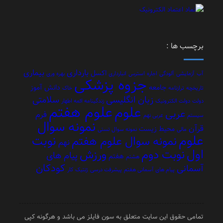
برچسب ها :
بارداری
بیماری
اکسل
آب
آزمایشی
آلودگی
اجاره
استرس
انبارداری
بهره وری
جزوه پزشکی
جامعه
دانش آموز
تاریخچه
ترازنامه
خاک
زبان انگلیسی
سلامتی
دولت
دولت الکترونیک
زندگینامه ائمه اطهار
علوم هفتم
علوم
عربی
فرم
سیستم
عربی نهم
نمونه سوال
قرآن
محیط زیست
مالی
نمونه سوال تستی
علوم
نوبت
نمونه سوال علوم هفتم
نهم
اول
نوبت دوم
ورزش
پیام های
هفتم
هشتم
کودکان
آسمانی
پیام های آسمانی هفتم
پیشرفت درسی
ژنتیک
کار
تمامی حقوق این سایت متعلق به سون فایلز می باشد و هرگونه کپی