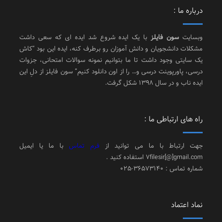
درباره ما :
وبسایت
سون فایلز
با یک ایده شروع شد ایده ای که سعی داشت
مشکلات دانشجویان و دانش آموزان رو برطرف کنه، ایده این بود “کاش
یک سایتی وجود داشت تا ما بتوانیم نمونه سوالات امتحانی، جزوات
درسی، پاورپوینت درسی و… را از اون دانلود کنیم” سون فایلز از دلِ این
ایده ناب و در سال 1398 شکل گرفت.
راه های ارتباطی ما :
جهت ارتباط با ما می توانید از
فرم تماس
با ما یا ایمیل
7filesir[@]gmail.com استفاده کنید .
شماره تماس : 36573140-025
نماد اعتماد