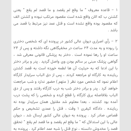
1 – قاعده معروف ” ما وقع لم یقصد و ما قصد لم یقع ” یعنی
کشتن ب که الان واقع شده است مقصود مرتکب نبوده و کشتن الف
که مقصود بوده واقع نشده است و قتل عمد نیز مرتبط با قصد می
باشد .
2 – رأی اصراری دیوان عالی کشور در پرونده ای که شخصی دختری
را ربوده و به مدت 24 ساعت در مخفیگاهی نگه داشته و پس از 24
ساعت او را رها نموده است . دختر به پزشکی قانونی معرفی شد ،
گواهی پزشک مبنی بر سالم بودن وی واصل گردید . پدر و برادر دختر
با این ادعا که به حیثیت آن ها لطمه خورده است به قصد کشتن
رباینده به کارگاه او مراجعه کردند ، پس از دق الباب سرایدار کارگاه
اعلام نمود که شخص مورد نظر ( متهم ) حضور ندارد و شب مراجعت
خواهد کرد . پدر و برادر دختر شب به درب کارگاه رفتند و پس از دق
الباب بلافاصله برق کارگاه را قطع کرده و شخصی را که پشت درب
آمده بود کشتند ، بعدا معلوم شد مقتول همان سرایدار بوده نه
رباینده . دادگاه کیفری 1 وقت ، قتل را عمدی تشخیص و حکم
قصاص صادر کرد . پرونده به دیوان عالی کشور ارسال شد ، دیوان
عالی با این استدلال که ” ما وقع لم یقصد و ما قصد لم یقع ” تحقق
قصد را مخدوش دانسته ، نوع قتل را شبه عمد اعلام کرد . پرونده به