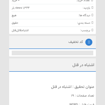
تعداد خريد:
0 خريد
بازديد:
1,344 views بار
ديدگاه ها:
هيچ
دسته بندي:
حقوق
برچسب:
اشتباه
,
قاتل
,
قتل
کد تخفیف
اشتباه در قتل
عنوان تحقیق : اشتباه در قتل
تعداد صفحات : 19
فرمت فایل : WORD