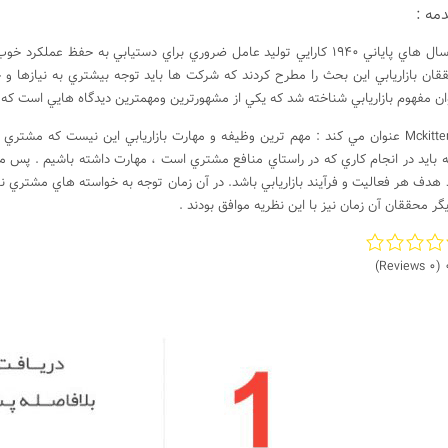
مه :
قان بازاريابي اين بحث را مطرح كردند كه شركت ها بايد توجه بيشتري به نيازها و 
ان مفهوم بازاريابي شناخته شد كه يكي از مشهورترين ومهمترين ديدگاه هايي است كه در 
Mckitterick عنوان مي كند : مهم ترين وظيفه و مهارت بازاريابي اين نيست كه م
ه بايد در انجام كاري كه در راستاي منافع مشتري است ، مهارت داشته باشيم . پس مف
د هدف هر فعاليت و فرآيند بازاريابي باشد. در آن زمان توجه به خواسته هاي مشتر
گر محققان آن زمان نيز با اين نظريه موافق بودند .
(0 Reviews)