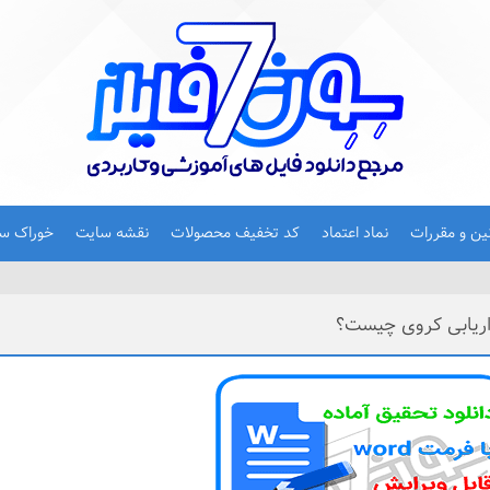
نین و مقررات
نماد اعتماد
کد تخفیف محصولات
نقشه سایت
خوراک س
اریابی کروی چیست؟