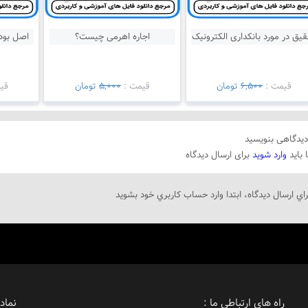
یق در مورد بانکداری الکترونیک
اجاره اهرمی چیست؟
اصل بود
قيمت :
6,500
تومان
قيمت :
5,000
تومان
قي
یدگاهی بنویسید
 باید
وارد شوید
برای ارسال دیدگاه
راي ارسال دیدگاه، ابتدا وارد حساب كاربري خود بشويد
راه های ارتباطی ما :
نماد 