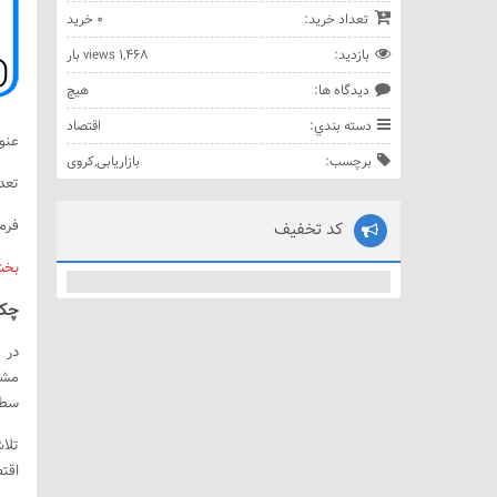
تعداد خريد:
0 خريد
بازديد:
1,468 views بار
ديدگاه ها:
هيچ
دسته بندي:
اقتصاد
عنو
برچسب:
بازاریابی
,
کروی
تعدا
فرمت
کد تخفیف
بخش
چكي
در 
مشت
سطو
تلا
اقت