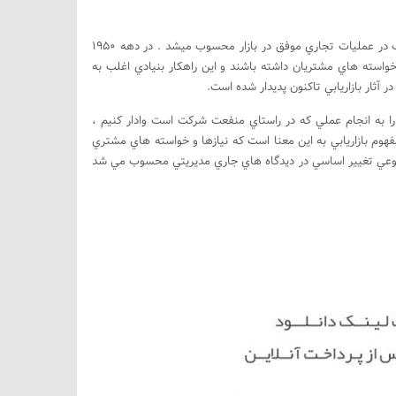
در سال هاي پاياني 1940 كارايي توليد عامل ضروري براي دستيابي به حفظ عملكرد خوب در عمليات تجاري موفق در بازار محسوب ميشد . در دهه 1950
خواسته هاي مشتريان داشته باشند و اين راهكار بنيادي اغلب به
آثار بازاريابي تاكنون پديدار شده است.
شتري را به انجام عملي كه در راستاي منفعت شركت است وادار كنيم ،
هوم بازاريابي به اين معنا است كه نيازها و خواسته هاي مشتري
ي نوعي تغيير اساسي در ديدگاه هاي جاري مديريتي محسوب مي شد