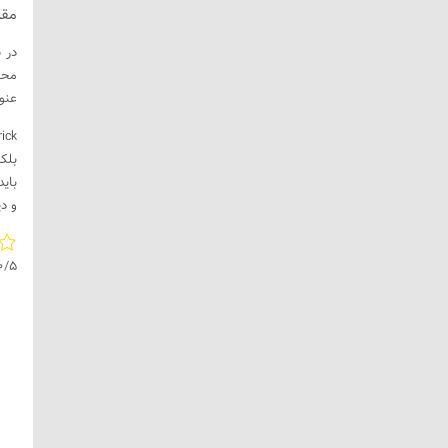
مقد
محق
عنو
بلك
باي
و دي
0/5