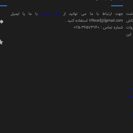
اشت
جهت ارتباط با ما می توانید از
فرم تماس
با ما یا ایمیل
کاش
7filesir[@]gmail.com استفاده کنید .
وات
شماره تماس : 36573140-025
 این
ولت