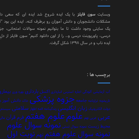
وبسایت
سون فایلز
با یک ایده شروع شد ایده ای که سعی د
مشکلات دانشجویان و دانش آموزان رو برطرف کنه، ایده این بود “
یک سایتی وجود داشت تا ما بتوانیم نمونه سوالات امتحانی، جز
درسی، پاورپوینت درسی و… را از اون دانلود کنیم” سون فایلز از دلِ
ایده ناب و در سال 1398 شکل گرفت.
برچسب ها :
بارداری
بیماری
اکسل
آب
آزمایشی
آلودگی
اجاره
استرس
انبارداری
بهره وری
جزوه پزشکی
جامعه
دانش آموز
تاریخچه
ترازنامه
خاک
د
زبان انگلیسی
سلامتی
دولت الکترونیک
زندگینامه ائمه اطهار
سیستم
علوم هفتم
علوم
عربی
فرم
قرآن
عربی نهم
مالی
نمونه سوال علوم
محیط زیست
نمونه سوال تستی
نوبت اول
نمونه سوال علوم هفتم
نهم