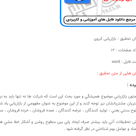
ان تحقیق : بازاریابی کروی
د صفحات : 12
 فایل : word
 هایی از متن تحقیق :
ده :
متون بازاريابي موضوع هميشگي و مورد بحث اين است كه شركت ها نه تنها بايد به نيا
ريان مشتريانشان نيز توجه كنند و از اين موضوع به عنوان مفهومي از بازاريابي ياد 
ح سنتي يعني ، توليد كنندگان ، عرضه كنندگان ، عمده فروشان ، خرده فروشان ، مشت
ش تحقيقات آتي بايد بيشتر صرف ايجاد پلي بين سطوح روشن و آشكار خط مشي هاي آغاز
صاد و عوامل بوم شناختي در نظر گرفته شود .