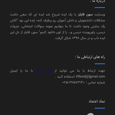
باره ما :
سایت
سون فایلز
با یک ایده شروع شد ایده ای که سعی داشت
کلات دانشجویان و دانش آموزان رو برطرف کنه، ایده این بود “کاش
 سایتی وجود داشت تا ما بتوانیم نمونه سوالات امتحانی، جزوات
سی، پاورپوینت درسی و… را از اون دانلود کنیم” سون فایلز از دلِ این
ه ناب و در سال 1398 شکل گرفت.
ه های ارتباطی ما :
ت ارتباط با ما می توانید از
فرم تماس
با ما یا ایمیل
7filesir[@]gmail. استفاده کنید .
ره تماس : 36573140-025
اد اعتماد