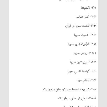
2- لگوم‌ها
2- آمار جهاني
2- كشت سويا در ايران
2- اهميت سويا
2- فرآورده‌هاي سويا
2-5-- روغن سويا
2-5-- پروتئين سويا
2- گياهشناسي سويا
2- ارقام سويا
- ضرورت استفاده از كودهاي بيولوژيك
2-8- انواع كودهاي بيولوژيك