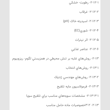
2-12-- رطوبت- خشكي
2-12-- غرقاب
2-12- اسيديته خاك (pH)
2-12-- شوري(EC)
2-12-- اثر نيترات
2-12-- عناصر غذايي
- روش‌هاي غلبه بر تنش محيطي در همزيستي لگوم- ريزوبيوم
2-13- روش‌هاي انتخاب
2-13- روش‌هاي مهندسي ژنتيك
2-13- فرمولاسيون مايه تلقيح
2-13-3- مشخصات سويه‌هاي مناسب براي تلقيح سويا
2-- 3-2خصوصيات ماده حامل مناسب