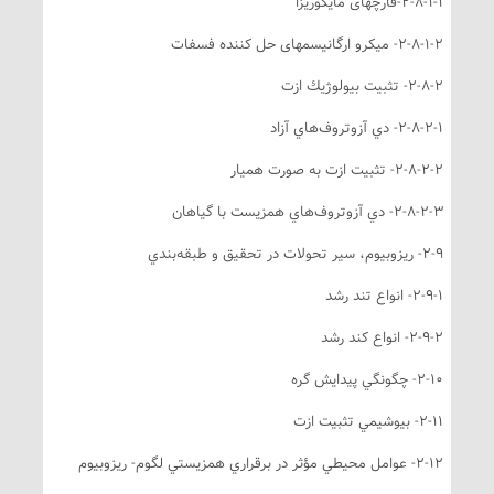
2-8-1-قارچهای مايکوريزا
2-8-1- ميکرو ارگانيسمهای حل کننده فسفات
2-8- تثبيت بيولوژيك ازت
2-8-2- دي آزوتروف‌هاي آزاد
2-8-2- تثبيت ازت به صورت هميار
2-8-2- دي آزوتروف‌هاي همزيست با گياهان
 ريزوبيوم، سير تحولات در تحقيق و طبقه‌بندي
2-9- انواع تند رشد
2-9- انواع كند رشد
2-- چگونگي پيدايش گره
2-- بيوشيمي تثبيت ازت
- عوامل محيطي مؤثر در برقراري همزيستي لگوم- ريزوبيوم