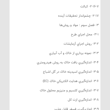
2-16-- كبالت
2-- چشم‌انداز تحقيقات آينده
ل سوم : مواد و روش‌ها
3- محل اجراي طرح
3- روش اجراي آزمايشات
- نمونه برداري از خاك و آب آبياري
 اندازه‌گيري بافت خاك به روش هيدرومتري
 اندازه‌گيري اسيديته خاك در گل اشباع
 اندازه‌گيري هدايت الكتريكي خاك (EC)
 اندازه‌گيري كلسيم و منيزيم محلول خاك
3- اندازه‌گيري ازت كل
- اندازي‌گيري فسفر قابل جذب