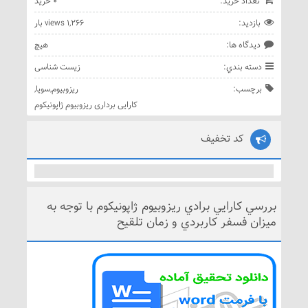
تعداد خريد:
0 خريد
بازديد:
1,266 views بار
ديدگاه ها:
هيچ
دسته بندي:
زیست شناسی
برچسب:
ریزوبیوم
,
سویا
,
کارایی برداری ریزوبیوم ژاپونیکوم
کد تخفیف
ررسي كارايي برادي ريزوبيوم ژاپونيكوم با توجه به
يزان فسفر كاربردي و زمان تلقيح