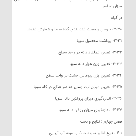
يزان عناصر
ر گياه
3- بررسي وضعيت غده بندي گياه سويا و شمارش غده‌ها
3-- برداشت محصول سويا
3-- تعيين عملكرد دانه در واحد سطح
3-- تعيين وزن هزار دانه سويا
3- تعيين وزن بيوماس خشك در واحد سطح
3- تعيين ميزان ازت وساير عناصر غذاي در كاه سويا
3- اندازه‌گيري ميزان پروتئين دانه سويا
3- اندازه‌گيري ميزان روغن دانه سويا
صل چهارم : نتايج و بحث
نتايج آناليز نمونه خاك و نمونه آب آبياري