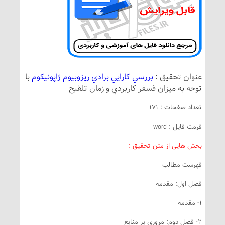
نوان تحقیق :
بررسي كارايي برادي ريزوبيوم ژاپونيكوم
با
وجه به ميزان فسفر كاربردي و زمان تلقيح
عداد صفحات : 171
رمت فایل : word
خش هایی از متن تحقیق :
هرست مطالب
صل اول: مقدمه
مقدمه
 دوم: مروري بر منابع