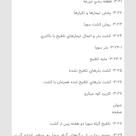
3-- قطعه بندي مزرعه
3-- پخش تيمارها و تكرارها
3-2- روش كشت سويا
3- كشت بذر و اعمال تيمارهاي تلقيح با باكتري
3-24-- بذر سويا
3-24-- مايه تلقيح
3-- كشت بذرهاي تلقيح نشده
3- كشت بذرهاي تلقيح شده همزمان با كشت
3-- كاربرد كود ميكرو
نوان
فحه
3- تلقيح گياه سويا دو هفته پس از كشت
3-29- نمونه برداري از برگ‌هاي گياه سويا به منظور اندازه گيري