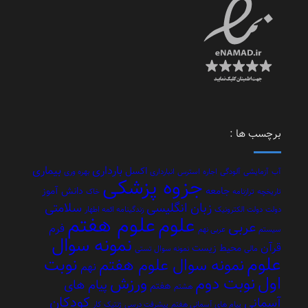
چسب ها :
بارداری
بیماری
اکسل
آزمایشی
آلودگی
اجاره
استرس
انبارداری
بهره وری
جزوه پزشکی
جامعه
دانش آموز
ریخچه
ترازنامه
خاک
زبان انگلیسی
سلامتی
لت
دولت الکترونیک
زندگینامه ائمه اطهار
علوم هفتم
علوم
عربی
فرم
ستم
عربی نهم
نمونه سوال
آن
محیط زیست
مالی
نمونه سوال تستی
لوم
نوبت
نمونه سوال علوم هفتم
نهم
ول
نوبت دوم
ورزش
پیام های
هفتم
هشتم
کودکان
سمانی
پیام های آسمانی هفتم
پیشرفت درسی
ژنتیک
کار