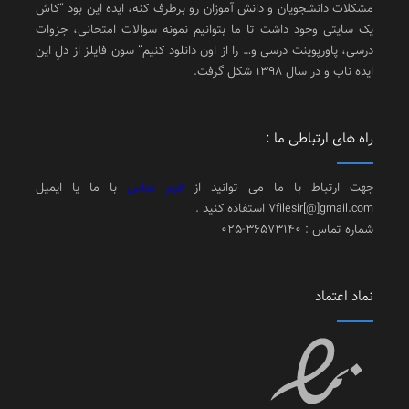
مشکلات دانشجویان و دانش آموزان رو برطرف کنه، ایده این بود “کاش
یک سایتی وجود داشت تا ما بتوانیم نمونه سوالات امتحانی، جزوات
درسی، پاورپوینت درسی و… را از اون دانلود کنیم” سون فایلز از دلِ این
ایده ناب و در سال 1398 شکل گرفت.
راه های ارتباطی ما :
جهت ارتباط با ما می توانید از
فرم تماس
با ما یا ایمیل
7filesir[@]gmail.com استفاده کنید .
شماره تماس : 36573140-025
نماد اعتماد