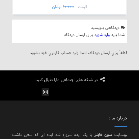
قيمت :
10,000
تومان
دیدگاهی بنویسید
شما باید
وارد شوید
برای ارسال دیدگاه
لطفاً براي ارسال دیدگاه، ابتدا وارد حساب كاربري خود بشويد
در شبکه های اجتماعی مارا دنبال کنید.
درباره ما :
وبسایت
سون فایلز
با یک ایده شروع شد ایده ای که سعی داشت