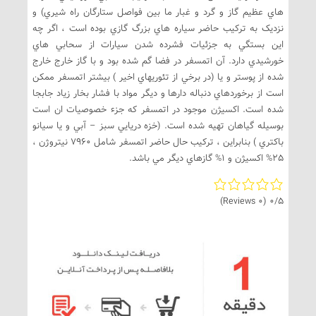
هاي عظيم گاز و گرد و غبار ما بين فواصل ستارگان راه شيري) و
نزديک به ترکيب حاضر سياره هاي بزرگ گازي بوده است ، اگر چه
اين بستگي به جزئيات فشرده شدن سيارات از سحابي هاي
خورشيدي دارد. آن اتمسفر در فضا گم شده بود و با گاز خارج خارج
شده از پوستر و يا (در برخي از تئوريهاي اخير ) بيشتر اتمسفر ممکن
است از برخوردهاي دنباله دارها و ديگر مواد با فشار بخار زياد جابجا
شده است. اکسيژن موجود در اتمسفر که جزء خصوصيات ان است
بوسيله گياهان تهيه شده است. (خزه دريايي سبز – آبي و يا سيانو
باکتري ) بنابراين ، ترکيب حال حاضر اتمسفر شامل 7960 نيتروژن ،
25% اکسيژن و 1% گازهاي ديگر مي باشد.
(0 Reviews)
0/5