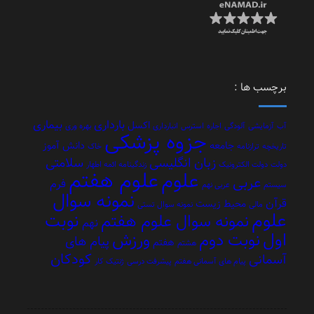
برچسب ها :
بارداری
بیماری
اکسل
آب
آزمایشی
آلودگی
اجاره
استرس
انبارداری
بهره وری
جزوه پزشکی
جامعه
دانش آموز
تاریخچه
ترازنامه
خاک
زبان انگلیسی
سلامتی
دولت
دولت الکترونیک
زندگینامه ائمه اطهار
علوم هفتم
علوم
عربی
فرم
سیستم
عربی نهم
نمونه سوال
قرآن
محیط زیست
مالی
نمونه سوال تستی
علوم
نوبت
نمونه سوال علوم هفتم
نهم
اول
نوبت دوم
ورزش
پیام های
هفتم
هشتم
کودکان
آسمانی
پیام های آسمانی هفتم
پیشرفت درسی
ژنتیک
کار