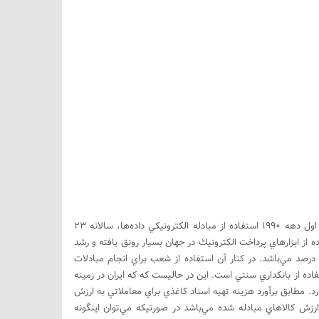
امروزه اكثر كشورهاي جهان به استفاده از بانكداري لكترونيك ترغيب گرديده‌اند. از نيمه اول دهه 1990 استفاده از مبادله الكترونيكي داده‌ها، سالانه 23
2 اين رشد به 36 درصد رسيده است. استفاده از ابزارهاي پرداخت الكترونيك در جهان بسيار رونق يافته و رشد
ستفاده از دستگاههاي خودپرداز، تلفن و بانكداري اينترنتي به ترتيب، 25، 260 و 350 درصد مي‌باشد. در كنار آن استفاده از شعب براي انجام مبادلات
اده از بانكداري سنتي است. اين در حاليست كه كه ايران در زمينه
ك و درنتيجه بانكداري الكترونيك در بين 60 كشور جهان در رتبه 58 قرار دارد. مطابق برآورد هزينه تهيه اسناد كاغذي براي معاملاتي به ارزش
به حدود 140 ميليارد دلار بالغ مي‌گردد كه اين خود نزديك به 7 درصد ارزش كالاهاي مبادله شده مي‌باشد در صورتيكه مي‌توان اينگونه