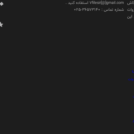
کاش
7filesir[@]gmail.com استفاده کنید .
وات
شماره تماس : 36573140-025
 این
ولت