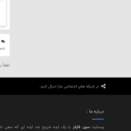
د
شما
لطفاً ب
در شبکه های اجتماعی مارا دنبال کنید.
درباره ما :
وبسایت
سون فایلز
با یک ایده شروع شد ایده ای که سعی د