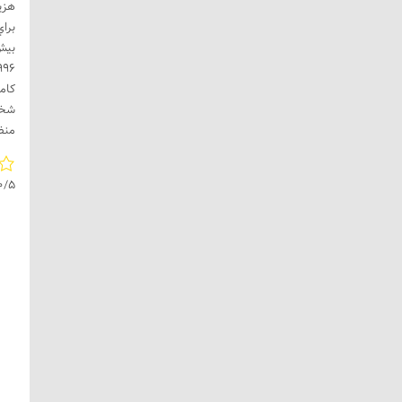
هزين
برا
منظور
0/5