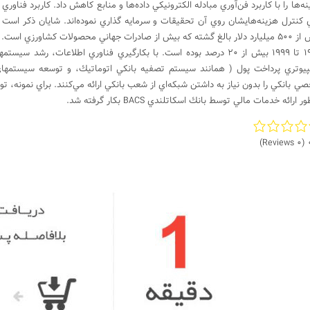
ه‌ها را با كاربرد فن‌‌آوري مبادله الكترونيكي داده‌ها و منابع كاهش داد. كاربرد فنا
ي كنترل هزينه‌هايشان روي آن تحقيقات و سرمايه گذاري نموده‌اند. شايان ذكر است
بيش از 500 ميليارد دلار بالغ گشته كه بيش از صادرات جهاني محصولات كشاورزي ا
1996 تا 1999 بيش از 20 درصد بوده است. با بكارگيري فناوري اطلاعات،
 ارائه خدمات مالي توسط بانك اسكاتلندي BACS بكار گرفته شد.
(0 Reviews)