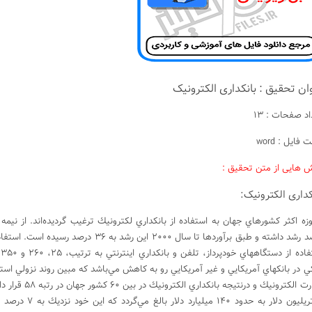
ان تحقیق : بانکداری الکترونیک
د صفحات : 13
 فایل : word
 هایی از متن تحقیق :
کداری الکترونیک:
درصد رشد داشته و طبق برآوردها تا سال 000
ا
كي در بانكهاي آمريكايي و غير آمريكايي رو به كاهش مي‌باشد كه مبين روند نزولي استف
تجارت الكتروني
2 تريليون دلار 