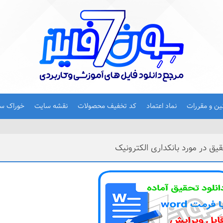
نین و مقررات
نماد اعتماد
کد تخفیف محصولات
نقشه سایت
خوراک س
یق در مورد بانکداری الکترونیک