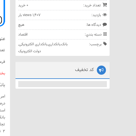
تعداد خريد:
0 خريد
بازديد:
1,407 views بار
ديدگاه ها:
هيچ
دسته بندي:
اقتصاد
عنو
برچسب:
بانک
,
بانکداری
,
بانکداری الکترونیکی
,
تعدا
دولت الکترونیک
فرمت
کد تخفیف
بخش
بان
بان