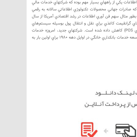
وري اطلاعات يكي از راههاي بسيار مهم بوده كه شركتهاي خدمات مالي
 كه صادرات جهاني محصولات تكنولوژي اطلاعاتي سالانه به رقمي
ست. بطور مثال سهم فن آوري اطلاعات در رشد اقتصادي آمريكا از سال
 رشد سيستمهاي گرانقيمت كاغذي براي نقل و انتقال پول بوسيله سيستم‌هاي
كامپيوتري پرداخت پول ( همانند سيستم تصفيه بانكي اتوماتيك، و توسعه سيستمهاي POS) كاهش داده شده است. شركتهاي جديد، امروزه خدمات
شخصي بانكي را بدون نياز به داشتن شبكه‌اي از شعب بانكي ارائه مي‌كنند. براي نمونه، توسعه خدمات بانكداري خانگي در اوايل دهه 1980 براي اولين بار به