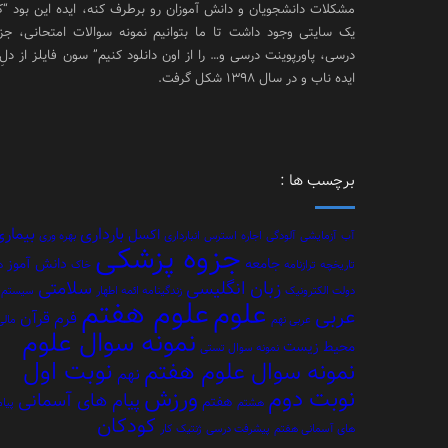
مشکلات دانشجویان و دانش آموزان رو برطرف کنه، ایده این بود “
یک سایتی وجود داشت تا ما بتوانیم نمونه سوالات امتحانی، جز
درسی، پاورپوینت درسی و… را از اون دانلود کنیم” سون فایلز از دلِ
ایده ناب و در سال 1398 شکل گرفت.
برچسب ها :
بارداری
بیماری
اکسل
آب
آزمایشی
آلودگی
اجاره
استرس
انبارداری
بهره وری
جزوه پزشکی
جامعه
دانش آموز
تاریخچه
ترازنامه
خاک
د
زبان انگلیسی
سلامتی
دولت الکترونیک
زندگینامه ائمه اطهار
سیستم
علوم هفتم
علوم
عربی
فرم
قرآن
عربی نهم
مالی
نمونه سوال علوم
محیط زیست
نمونه سوال تستی
نوبت اول
نمونه سوال علوم هفتم
نهم
نوبت دوم
ورزش
پیام های آسمانی
هفتم
هشتم
پیام
کودکان
های آسمانی هفتم
پیشرفت درسی
ژنتیک
کار