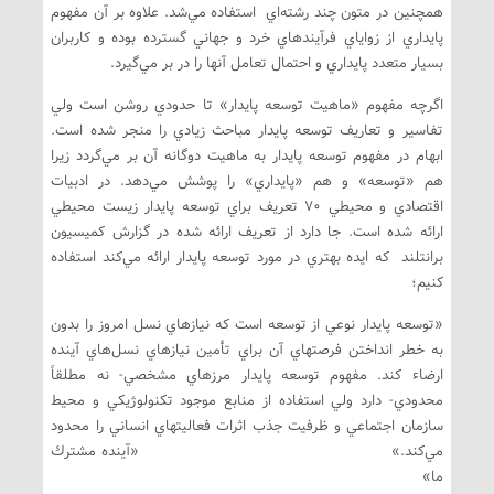
همچنين در متون چند رشته‌اي استفاده مي‌شد. علاوه بر آن مفهوم
پايداري از زواياي فرآيندهاي خرد و جهاني گسترده بوده و كاربران
بسيار متعدد پايداري و احتمال تعامل آنها را در بر مي‌گيرد.
اگرچه مفهوم «ماهيت توسعه پايدار» تا حدودي روشن است ولي
تفاسير و تعاريف توسعه پايدار مباحث زيادي را منجر شده است.
ابهام در مفهوم توسعه پايدار به ماهيت دوگانه آن بر مي‌گردد زيرا
هم «توسعه» و هم «پايداري» را پوشش مي‌دهد. در ادبيات
اقتصادي و محيطي 70 تعريف براي توسعه پايدار زيست محيطي
ارائه شده است. جا دارد از تعريف ارائه شده در گزارش كميسيون
برانتلند كه ايده بهتري در مورد توسعه پايدار ارائه مي‌كند استفاده
كنيم؛
«توسعه پايدار نوعي از توسعه است كه نيازهاي نسل امروز را بدون
به خطر انداختن فرصتهاي آن براي تأمين نيازهاي نسل‌هاي آينده
ارضاء كند. مفهوم توسعه پايدار مرزهاي مشخصي- نه مطلقاً
محدودي- دارد ولي استفاده از منابع موجود تكنولوژيكي و محيط
سازمان اجتماعي و ظرفيت جذب اثرات فعاليتهاي انساني را محدود
مي‌كند.» «آينده مشترك
ما»