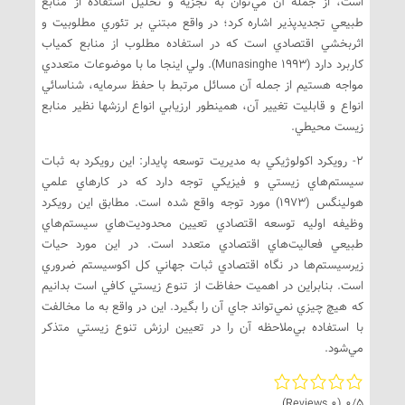
است، از جمله آن مي‌توان به تجزيه و تحليل استفاده از منابع
طبيعي تجديدپذير اشاره كرد؛ در واقع مبتني بر تئوري مطلوبيت و
اثربخشي اقتصادي است كه در استفاده مطلوب از منابع كمياب
كاربرد دارد (Munasinghe 1993). ولي اينجا ما با موضوعات متعددي
مواجه هستيم از جمله آن مسائل مرتبط با حفظ سرمايه، شناسائي
انواع و قابليت تغيير آن، همينطور ارزيابي انواع ارزشها نظير منابع
زيست محيطي.
2- رويكرد اكولوژيكي به مديريت توسعه پايدار: اين رويكرد به ثبات
سيستم‌هاي زيستي و فيزيكي توجه دارد كه در كارهاي علمي
هولينگس (1973) مورد توجه واقع شده است. مطابق اين رويكرد
وظيفه اوليه توسعه اقتصادي تعيين محدوديت‌هاي سيستم‌هاي
طبيعي فعاليت‌هاي اقتصادي متعدد است. در اين مورد حيات
زيرسيستم‌ها در نگاه اقتصادي ثبات جهاني كل اكوسيستم ضروري
است. بنابراين در اهميت حفاظت از تنوع زيستي كافي است بدانيم
كه هيچ چيزي نمي‌تواند جاي آن را بگيرد. اين در واقع به ما مخالفت
با استفاده بي‌ملاحظه آن را در تعيين ارزش تنوع زيستي متذكر
مي‌شود.
(0 Reviews)
0/5