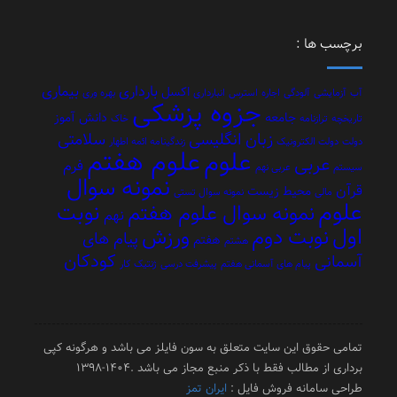
برچسب ها :
بارداری
بیماری
اکسل
آب
آزمایشی
آلودگی
اجاره
استرس
انبارداری
بهره وری
جزوه پزشکی
جامعه
دانش آموز
تاریخچه
ترازنامه
خاک
زبان انگلیسی
سلامتی
دولت
دولت الکترونیک
زندگینامه ائمه اطهار
علوم هفتم
علوم
عربی
فرم
سیستم
عربی نهم
نمونه سوال
قرآن
محیط زیست
مالی
نمونه سوال تستی
علوم
نوبت
نمونه سوال علوم هفتم
نهم
اول
نوبت دوم
ورزش
پیام های
هفتم
هشتم
کودکان
آسمانی
پیام های آسمانی هفتم
پیشرفت درسی
ژنتیک
کار
تمامی حقوق این سایت متعلق به سون فایلز می باشد و هرگونه کپی
برداری از مطالب فقط با ذکر منبع مجاز می باشد .1404-1398
طراحی سامانه فروش فایل :
ایران تمز