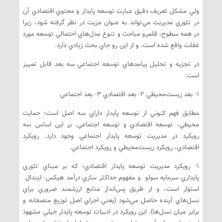
ولي مشكل تعريف دقيق عبارت توسعه پايدار و محتوي اقتصادي آن
در تئوري مديريت مي‌تواند به عنوان مزيت در نظر گرفته شود، زيرا
در همه سطوح، قلمرو مباحث و تنوع مدل‌هاي احتمالي توسعه مورد
غفلت واقع شده است. و از اين رو جاي بحث زيادي دارد.
در تجزيه و تحليل پيامدهاي توسعه اجتماعي سه بعد قابل تمييز
است:
1- بعد زيست‌محيطي 2- بعد اقتصادي 3- بعد اجتماعي
مطابق فهم كنوني از توسعه پايدار داراي سه اصل است؛ حمايت
محيطي، توسعه اقتصادي و توسعه اجتماعي. بر اين اساس سه
رويكرد در مديريت توسعه پايدار اجتماعي وجود دارد. رويكرد
اقتصادي، رويكرد زيست‌محيطي و رويكرد اجتماعي.
1- رويكرد مديريت توسعه پايدار اقتصادي؛ كه بر مبناي تئوري
پايداري سرمايه سولو و مفهوم حداكثر سازي درآمد هيكس- ليندال
استوار است، و از طريق پس‌انداز منابع ارزشمند ضروري براي
نسل‌هاي آينده حاصل مي‌شود (يعني اجراي اصل توزيع منصفانه و
برابر ميان نسل‌ها). اين رويكرد در ادبيات توسعه پايدار خيلي مشهود