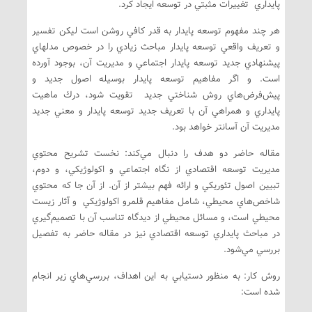
پايداري تغييرات مثبتي در توسعه ايجاد كرد.
هر چند مفهوم توسعه پايدار به قدر كافي روشن است ليكن تفسير
و تعريف واقعي توسعه پايدار مباحث زيادي را در خصوص مدلهاي
پيشنهادي جديد توسعه پايدار اجتماعي و مديريت آن، بوجود آورده
است. و اگر مفاهيم توسعه پايدار بوسيله اصول جديد و
پيش‌فرض‌هاي روش شناختي جديد تقويت شود، درك ماهيت
پايداري و همراهي آن با تعريف جديد توسعه پايدار و معني جديد
مديريت آن آسانتر خواهد بود.
مقاله حاضر دو هدف را دنبال مي‌كند: نخست تشريح محتوي
مديريت توسعه اقتصادي از نگاه اجتماعي و اكولوژيكي، و دوم،
تبيين اصول تئوريكي و ارائه فهم بيشتر از آن. از آن جا كه محتوي
شاخص‌هاي محيطي، شامل مفاهيم قلمرو اكولوژيكي و آثار زيست
محيطي است، و مسائل محيطي از ديدگاه تناسب آن با تصميم‌گيري
در مباحث پايداري توسعه اقتصادي نيز در مقاله حاضر به تفصيل
بررسي مي‌شود.
روش كار: به منظور دستيابي به اين اهداف، بررسي‌هاي زير انجام
شده است: