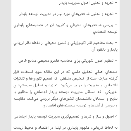
– تجزيه و تحليل اصول مديريت پايدار
– تجزيه و تحليل شاخص‌هاي مورد نياز در مديريت توسعه پايدار
– بررسي شاخص‌هاي محيطي و كاربرد آن در تصميم‌هاي پايداري
توسعه اقتصادي
– بحث مفاهيم آثار اكولوژيكي و قلمرو محيطي از نقطه نظر ارزيابي
پايداري بالقوه آن
– تنظيم اصول تئوريكي براي محاسبه قلمرو محيطي منابع خاص
متدهاي اصلي تحقيق علمي كه در اين مقاله مورد استفاده قرار
گرفته عبارت است از: تلخيص منطقي كه تعميم تئوري‌ها و تفكرات
اقتصادي و مديريت را در بر مي‌گيرد، تجزيه و تحليل سيستم‌هاي
تئوريكي كه مسائل مديريت توسعه پايدار اجتماعي را مطابق با
نتايج و استدلال دانشمندان كشورهاي ديگر بررسي مي‌كند، مقايسه
و بررسي فرآيندهاي توسعه سيستم‌هاي اقتصادي.
1- اصول و ساز و كارهاي تصميم‌گيري مديريت توسعه پايدار اجتماعي
به لحاظ تاريخي، مفهوم پايداري در ابتدا در اقتصاد و محيط زيست