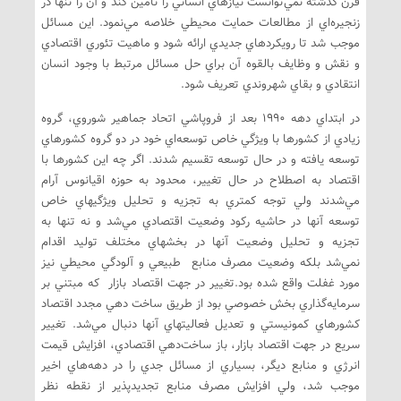
قرن گذشته نمي‌توانست نيازهاي انساني را تأمين كند و آن را تنها در
زنجيره‌اي از مطالعات حمايت محيطي خلاصه مي‌نمود. اين مسائل
موجب شد تا رويكردهاي جديدي ارائه شود و ماهيت تئوري اقتصادي
و نقش و وظايف بالقوه آن براي حل مسائل مرتبط با وجود انسان
انتقادي و بقاي شهروندي تعريف شود.
در ابتداي دهه 1990 بعد از فروپاشي اتحاد جماهير شوروي، گروه
زيادي از كشورها با ويژگي خاص توسعه‌اي خود در دو گروه كشورهاي
توسعه يافته و در حال توسعه تقسيم شدند. اگر چه اين كشورها با
اقتصاد به اصطلاح در حال تغيير، محدود به حوزه اقيانوس آرام
مي‌شدند ولي توجه كمتري به تجزيه و تحليل ويژگيهاي خاص
توسعه آنها در حاشيه ركود وضعيت اقتصادي مي‌شد و نه تنها به
تجزيه و تحليل وضعيت آنها در بخشهاي مختلف توليد اقدام
نمي‌شد بلكه وضعيت مصرف منابع طبيعي و آلودگي محيطي نيز
مورد غفلت واقع شده بود.تغيير در جهت اقتصاد بازار كه مبتني بر
سرمايه‌گذاري بخش خصوصي بود از طريق ساخت دهي مجدد اقتصاد
كشورهاي كمونيستي و تعديل فعاليتهاي آنها دنبال مي‌شد. تغيير
سريع در جهت اقتصاد بازار، باز ساخت‌دهي اقتصادي، افزايش قيمت
انرژي و منابع ديگر، بسياري از مسائل جدي را در دهه‌هاي اخير
موجب شد، ولي افزايش مصرف منابع تجديدپذير از نقطه نظر