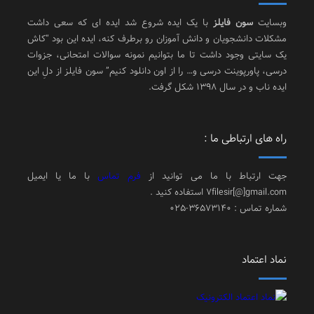
وبسایت
سون فایلز
با یک ایده شروع شد ایده ای که سعی داشت
مشکلات دانشجویان و دانش آموزان رو برطرف کنه، ایده این بود “کاش
یک سایتی وجود داشت تا ما بتوانیم نمونه سوالات امتحانی، جزوات
درسی، پاورپوینت درسی و… را از اون دانلود کنیم” سون فایلز از دلِ این
ایده ناب و در سال 1398 شکل گرفت.
راه های ارتباطی ما :
جهت ارتباط با ما می توانید از
فرم تماس
با ما یا ایمیل
7filesir[@]gmail.com استفاده کنید .
شماره تماس : 36573140-025
نماد اعتماد