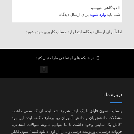
دیدگاهی بنویسید
شما باید
وارد شوید
برای ارسال دیدگاه
لطفاً براي ارسال دیدگاه، ابتدا وارد حساب كاربري خود بشويد
در شبکه های اجتماعی مارا دنبال کنید.
درباره ما :
وبسایت
سون فایلز
با یک ایده شروع شد ایده ای که سعی داشت
مشکلات دانشجویان و دانش آموزان رو برطرف کنه، ایده این بود
“کاش یک سایتی وجود داشت تا ما بتوانیم نمونه سوالات امتحانی،
جزوات درسی، پاورپوینت درسی و… را از اون دانلود کنیم” سون فایلز