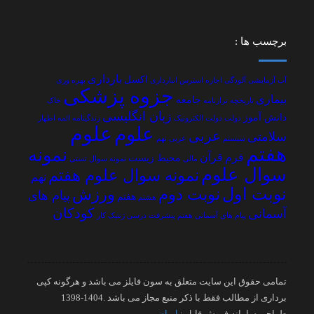
برچسب ها :
بارداری
اکسل
آب
آزمایشی
آلودگی
اجاره
استرس
انبارداری
بهره وری
جزوه پزشکی
بیماری
جامعه
تاریخچه
ترازنامه
خاک
زبان انگلیسی
دانش آموز
دولت
دولت الکترونیک
زندگینامه ائمه اطهار
علوم
علوم
عربی
سلامتی
سیستم
عربی نهم
هفتم
نمونه
فرم
قرآن
محیط زیست
مالی
نمونه سوال تستی
سوال علوم
نمونه سوال علوم هفتم
نهم
نوبت اول
نوبت دوم
ورزش
پیام های
هفتم
هشتم
کودکان
آسمانی
پیام های آسمانی هفتم
پیشرفت درسی
ژنتیک
کار
تمامی حقوق این سایت متعلق به سون فایلز می باشد و هرگونه کپی
برداری از مطالب فقط با ذکر منبع مجاز می باشد .1404-1398
طراحی سامانه فروش فایل :
ایران