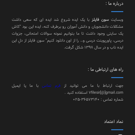
درباره ما :
وبسایت
سون فایلز
با یک ایده شروع شد ایده ای که سعی داشت
مشکلات دانشجویان و دانش آموزان رو برطرف کنه، ایده این بود “کاش
یک سایتی وجود داشت تا ما بتوانیم نمونه سوالات امتحانی، جزوات
درسی، پاورپوینت درسی و… را از اون دانلود کنیم” سون فایلز از دلِ این
ایده ناب و در سال 1398 شکل گرفت.
راه های ارتباطی ما :
جهت ارتباط با ما می توانید از
فرم تماس
با ما یا ایمیل
7filesir[@]gmail.com استفاده کنید .
شماره تماس : 36573140-025
نماد اعتماد