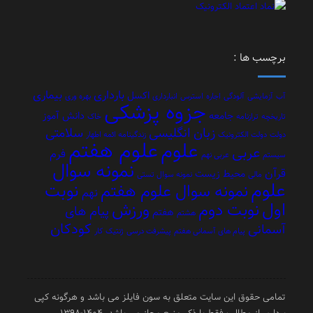
برچسب ها :
بارداری
بیماری
اکسل
آب
آزمایشی
آلودگی
اجاره
استرس
انبارداری
بهره وری
جزوه پزشکی
جامعه
دانش آموز
تاریخچه
ترازنامه
خاک
زبان انگلیسی
سلامتی
دولت
دولت الکترونیک
زندگینامه ائمه اطهار
علوم هفتم
علوم
عربی
فرم
سیستم
عربی نهم
نمونه سوال
قرآن
محیط زیست
مالی
نمونه سوال تستی
علوم
نوبت
نمونه سوال علوم هفتم
نهم
اول
نوبت دوم
ورزش
پیام های
هفتم
هشتم
کودکان
آسمانی
پیام های آسمانی هفتم
پیشرفت درسی
ژنتیک
کار
تمامی حقوق این سایت متعلق به سون فایلز می باشد و هرگونه کپی