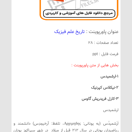
عنوان پاورپوینت :
تاریخ علم فیزیک
تعداد صفحات : 28
فرمت فایل : ppt
بخش هایی از متن پاورپوینت :
1-ارشمیدس
2-نیکلاس کپرنیک
3-کارل فریدریش گاوس
ارشمیدس
اَرَشمیدُس (به یونانی: Αρχιμηδης، تلفظ: آرخیمِدِس) دانشمند و
ریاضیدان یونانی در سال ۲۱۲ قبل از میلاد در شهر سیراکوز یونان