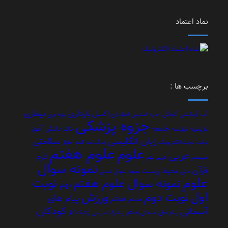
نماد اعتماد
برچسب ها :
بارداری
بیماری
اکسل
آب
آزمایشی
آلودگی
اجاره
استرس
انبارداری
بهره وری
جزوه پزشکی
جامعه
دانش آموز
تاریخچه
ترازنامه
خاک
زبان انگلیسی
سلامتی
دولت
دولت الکترونیک
زندگینامه ائمه اطهار
علوم هفتم
علوم
عربی
فرم
سیستم
عربی نهم
نمونه سوال
قرآن
محیط زیست
مالی
نمونه سوال تستی
علوم
نوبت
نمونه سوال علوم هفتم
نهم
اول
نوبت دوم
ورزش
پیام های
هفتم
هشتم
کودکان
آسمانی
پیام های آسمانی هفتم
پیشرفت درسی
ژنتیک
کار