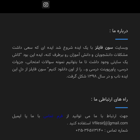
درباره ما :
وبسایت
سون فایلز
با یک ایده شروع شد ایده ای که سعی داشت
مشکلات دانشجویان و دانش آموزان رو برطرف کنه، ایده این بود “کاش
یک سایتی وجود داشت تا ما بتوانیم نمونه سوالات امتحانی، جزوات
درسی، پاورپوینت درسی و… را از اون دانلود کنیم” سون فایلز از دلِ این
ایده ناب و در سال 1398 شکل گرفت.
راه های ارتباطی ما :
جهت ارتباط با ما می توانید از
فرم تماس
با ما یا ایمیل
7filesir[@]gmail.com استفاده کنید .
شماره تماس : 36573140-025