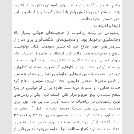
چشم به جهان گشود و در جوانی برای آموختن دانش به اسکندریه
رفت. بیشتر دوران زندگیش را در زادگاهش گذراند و با فرمانروای این
شهر دوستی نزدیک داشت.
کارها و اختراعات
ارشمیدس در رشته ریاضیات از ظرفیت‌های هوشی بسیار بالا
وچشمگیری برخوردار بود. او منجنیق‌های شگفت‌آوری برای دفاع از
سرزمین‌های خود اختراع کرد که بسیار سودمند افتاد. اوتوانست
سطح و حجم جسم‌هایی مانند کره، استوانه و مخروط را حساب کند
وروش نوینی برای اندازه ‌گیری در دانش ریاضی پدید آورد. همچنین
بد ست آوردن عدد نیز از کارهای گرانقدروی است او کتابهایی
درباره‌ی خصوصیات وروش‌های اندازه‌گیری اشکال واحجام هندسی
از قبیل مخروط منحنی حلزونی، خط مارپیچ، سهمی، سطح کره
«ماده غذایی» و استوانه می‌دانست علاوه بر آن او قوانینی در باره
سطح شیب‌دار، پیچ اهرم و مرکز ثقل کشف کرد . یکی از روش‌های
نوین ارشمیدس در ریاضیات به دست آوردن عدد پی بود. وی برای
محاسبه عدد پی، یعنی نسبت محیط دایره به قطر آن روشی به
دست آورد و ثابت کرد که عدد محصور مابین ۱/۷*۳ و ۱۰/۷۱*۳
است. گذشته از آن روش‌های مختلف برای تعیین جذر تقریبی
اعداد به دست آورد که از مطالعه آنها معلوم می‌شود که وی قبل از