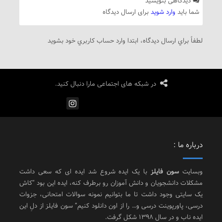
دیدگاهی بنویسید
شما باید
وارد شوید
برای ارسال دیدگاه
لطفاً براي ارسال دیدگاه، ابتدا وارد حساب كاربري خود بشويد
در شبکه های اجتماعی مارا دنبال کنید.
درباره ما :
وبسایت
سون فایلز
با یک ایده شروع شد ایده ای که سعی داشت
مشکلات دانشجویان و دانش آموزان رو برطرف کنه، ایده این بود “کاش
یک سایتی وجود داشت تا ما بتوانیم نمونه سوالات امتحانی، جزوات
درسی، پاورپوینت درسی و… را از اون دانلود کنیم” سون فایلز از دلِ این
ایده ناب و در سال 1398 شکل گرفت.