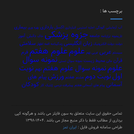
برچسب ها :
بارداری
بیماری
اکسل
آب
آزمایشی
آلودگی
اجاره
استرس
انبارداری
بهره وری
جزوه پزشکی
جامعه
دانش آموز
تاریخچه
ترازنامه
خاک
زبان انگلیسی
سلامتی
دولت
دولت الکترونیک
زندگینامه ائمه اطهار
علوم هفتم
علوم
عربی
فرم
سیستم
عربی نهم
نمونه سوال
قرآن
محیط زیست
مالی
نمونه سوال تستی
علوم
نوبت
نمونه سوال علوم هفتم
نهم
اول
نوبت دوم
ورزش
پیام های
هفتم
هشتم
کودکان
آسمانی
پیام های آسمانی هفتم
پیشرفت درسی
ژنتیک
کار
تمامی حقوق این سایت متعلق به سون فایلز می باشد و هرگونه کپی
برداری از مطالب فقط با ذکر منبع مجاز می باشد .1404-1398
طراحی سامانه فروش فایل :
ایران تمز