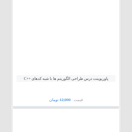
پاورپوینت درس طراحی الگوریتم ها با شبه کدهای ++C
قيمت :
12,000
تومان