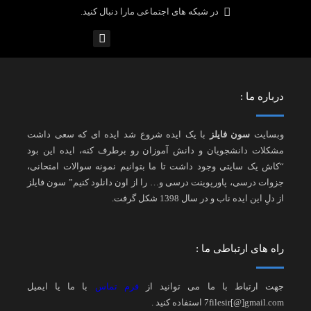
در شبکه های اجتماعی مارا دنبال کنید.
درباره ما :
وبسایت
سون فایلز
با یک ایده شروع شد ایده ای که سعی داشت
مشکلات دانشجویان و دانش آموزان رو برطرف کنه، ایده این بود
“کاش یک سایتی وجود داشت تا ما بتوانیم نمونه سوالات امتحانی،
جزوات درسی، پاورپوینت درسی و… را از اون دانلود کنیم” سون فایلز
از دلِ این ایده ناب و در سال 1398 شکل گرفت.
راه های ارتباطی ما :
جهت ارتباط با ما می توانید از
فرم تماس
با ما یا ایمیل
7filesir[@]gmail.com استفاده کنید .