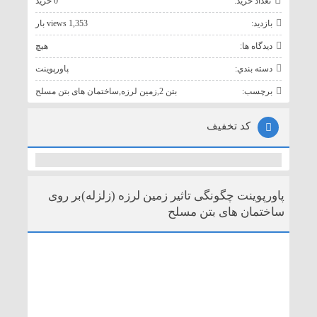
تعداد خريد:
0 خريد
بازديد:
1,353 views بار
ديدگاه ها:
هيچ
دسته بندي:
پاورپوینت
برچسب:
بتن 2
,
زمین لرزه
,
ساختمان های بتن مسلح
کد تخفیف
پاورپوینت چگونگی تاثیر زمین لرزه (زلزله)بر روی
ساختمان های بتن مسلح