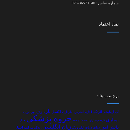
شماره تماس : 36573140-025
نماد اعتماد
برچسب ها :
بارداری
اکسل
آب
آزمایشی
آلودگی
اجاره
استرس
انبارداری
بهره وری
جزوه پزشکی
بیماری
جامعه
تاریخچه
ترازنامه
خاک
زبان انگلیسی
دانش آموز
دولت
دولت الکترونیک
زندگینامه ائمه اطهار