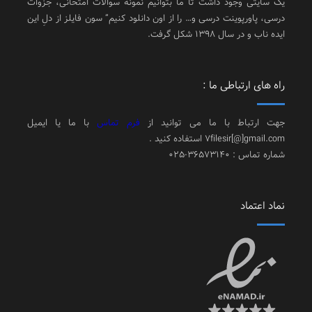
یک سایتی وجود داشت تا ما بتوانیم نمونه سوالات امتحانی، جزوات
درسی، پاورپوینت درسی و… را از اون دانلود کنیم” سون فایلز از دلِ این
ایده ناب و در سال 1398 شکل گرفت.
راه های ارتباطی ما :
جهت ارتباط با ما می توانید از
فرم تماس
با ما یا ایمیل
7filesir[@]gmail.com استفاده کنید .
شماره تماس : 36573140-025
نماد اعتماد