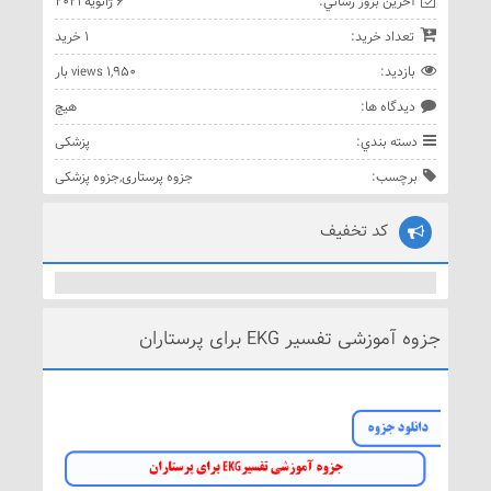
آخرين بروز رساني:
6 ژانویه 2021
تعداد خريد:
1 خريد
بازديد:
1,950 views بار
ديدگاه ها:
هيچ
دسته بندي:
پزشکی
برچسب:
جزوه پرستاری
,
جزوه پزشکی
کد تخفیف
جزوه آموزشی تفسیر EKG برای پرستاران