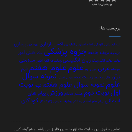
برچسب ها :
بارداری
بیماری
اکسل
آب
آزمایشی
آلودگی
اجاره
استرس
انبارداری
بهره وری
جزوه پزشکی
جامعه
دانش آموز
تاریخچه
ترازنامه
خاک
زبان انگلیسی
سلامتی
دولت
دولت الکترونیک
زندگینامه ائمه اطهار
علوم هفتم
علوم
عربی
فرم
سیستم
عربی نهم
نمونه سوال
قرآن
محیط زیست
مالی
نمونه سوال تستی
علوم
نوبت
نمونه سوال علوم هفتم
نهم
اول
نوبت دوم
ورزش
پیام های
هفتم
هشتم
کودکان
آسمانی
پیام های آسمانی هفتم
پیشرفت درسی
ژنتیک
کار
تمامی حقوق این سایت متعلق به سون فایلز می باشد و هرگونه کپی