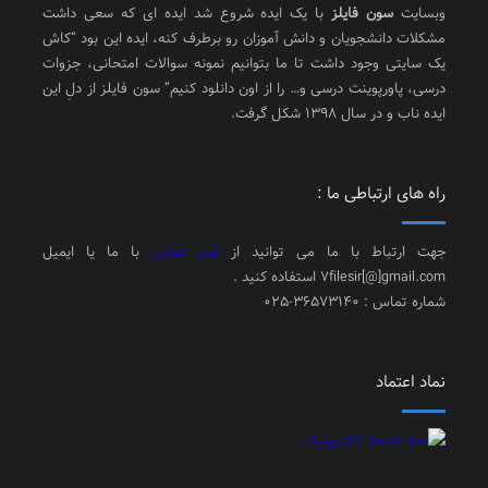
وبسایت
سون فایلز
با یک ایده شروع شد ایده ای که سعی داشت
مشکلات دانشجویان و دانش آموزان رو برطرف کنه، ایده این بود “کاش
یک سایتی وجود داشت تا ما بتوانیم نمونه سوالات امتحانی، جزوات
درسی، پاورپوینت درسی و… را از اون دانلود کنیم” سون فایلز از دلِ این
ایده ناب و در سال 1398 شکل گرفت.
راه های ارتباطی ما :
جهت ارتباط با ما می توانید از
فرم تماس
با ما یا ایمیل
7filesir[@]gmail.com استفاده کنید .
شماره تماس : 36573140-025
نماد اعتماد