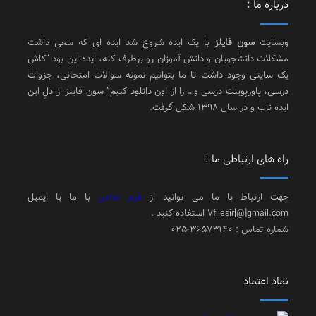
درباره ما :
وبسایت
سون فایلز
با یک ایده شروع شد ایده ای که سعی داشت
مشکلات دانشجویان و دانش آموزان رو برطرف کنه، ایده این بود “کاش
یک سایتی وجود داشت تا ما بتوانیم نمونه سوالات امتحانی، جزوات
درسی، پاورپوینت درسی و… را از اون دانلود کنیم” سون فایلز از دلِ این
ایده ناب و در سال 1398 شکل گرفت.
راه های ارتباطی ما :
جهت ارتباط با ما می توانید از
فرم تماس
با ما یا ایمیل
7filesir[@]gmail.com استفاده کنید .
شماره تماس : 36573140-025
نماد اعتماد