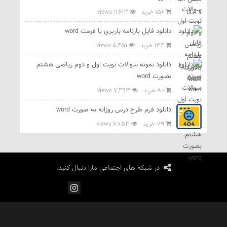
156 خرید
11,613 views
دانلود فایل بارنامه باربری با فرمت word
134 خرید
5,451 views
دانلود نمونه سوالات نوبت اول و دوم ریاضی هشتم
بصورت word
80 خرید
7,493 views
دانلود فرم طرح درس روزانه به صورت word
79 خرید
6,753 views
در شبکه های اجتماعی مارا دنبال کنید.