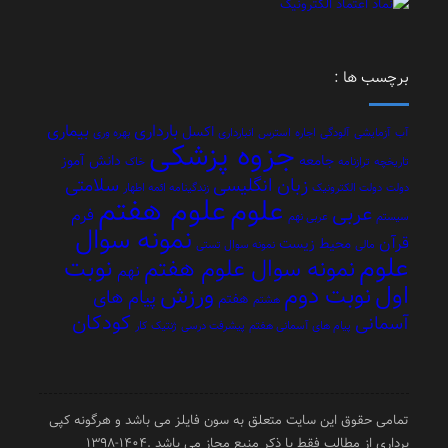
برچسب ها :
بارداری
بیماری
اکسل
آب
آزمایشی
آلودگی
اجاره
استرس
انبارداری
بهره وری
جزوه پزشکی
جامعه
دانش آموز
تاریخچه
ترازنامه
خاک
زبان انگلیسی
سلامتی
دولت
دولت الکترونیک
زندگینامه ائمه اطهار
علوم هفتم
علوم
عربی
فرم
سیستم
عربی نهم
نمونه سوال
قرآن
محیط زیست
مالی
نمونه سوال تستی
علوم
نوبت
نمونه سوال علوم هفتم
نهم
اول
نوبت دوم
ورزش
پیام های
هفتم
هشتم
کودکان
آسمانی
پیام های آسمانی هفتم
پیشرفت درسی
ژنتیک
کار
تمامی حقوق این سایت متعلق به سون فایلز می باشد و هرگونه کپی
برداری از مطالب فقط با ذکر منبع مجاز می باشد .1404-1398