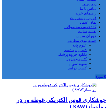
درباره ما
تماس با ما
راهنمای خرید
قوانین و مقررات
نماد اعتماد
کد تخفیف محصولات
نقشه سایت
خوراک سایت
دسته بندی مطالب
علوم پایه
فنی و مهندسی
دانلود جزوه پزشکی
کتاب و جزوه
نمونه سوال
کسب درآمد
0
مورد
جوشکاری قوس الکتریکی غوطه ور در
روانساز(SAW )