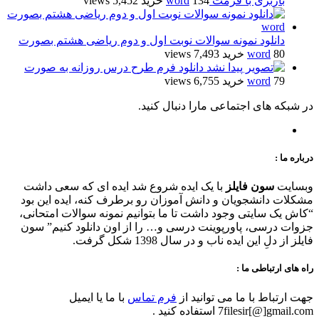
باربری با فرمت word
134 خرید
5,452 views
دانلود نمونه سوالات نوبت اول و دوم ریاضی هشتم بصورت
80 خرید
word
7,493 views
دانلود فرم طرح درس روزانه به صورت
79 خرید
word
6,755 views
در شبکه های اجتماعی مارا دنبال کنید.
درباره ما :
وبسایت
سون فایلز
با یک ایده شروع شد ایده ای که سعی داشت
مشکلات دانشجویان و دانش آموزان رو برطرف کنه، ایده این بود
“کاش یک سایتی وجود داشت تا ما بتوانیم نمونه سوالات امتحانی،
جزوات درسی، پاورپوینت درسی و… را از اون دانلود کنیم” سون
فایلز از دلِ این ایده ناب و در سال 1398 شکل گرفت.
راه های ارتباطی ما :
جهت ارتباط با ما می توانید از
فرم تماس
با ما یا ایمیل
7filesir[@]gmail.com استفاده کنید .