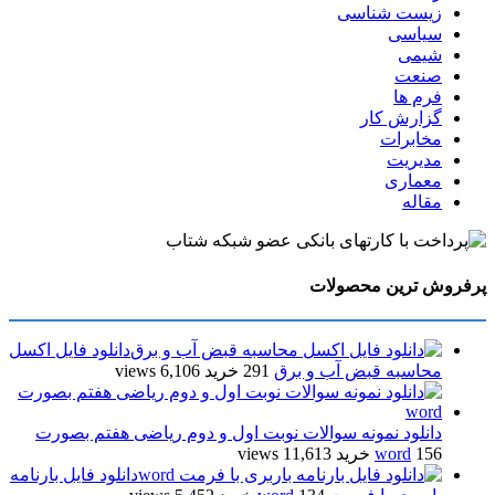
زیست شناسی
سیاسی
شیمی
صنعت
فرم ها
گزارش کار
مخابرات
مدیریت
معماری
مقاله
پرفروش ترین محصولات
دانلود فایل اکسل
محاسبه قبض آب و برق
291 خرید
6,106 views
دانلود نمونه سوالات نوبت اول و دوم ریاضی هفتم بصورت
156 خرید
word
11,613 views
دانلود فایل بارنامه