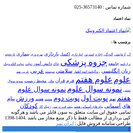
شماره تماس : 36573140-025
نماد اعتماد
برچسب ها :
بارداری
بیماری
اکسل
آب
آزمایشی
آلودگی
اجاره
استرس
انبارداری
بهره وری
تاریخچه
جزوه پزشکی
جامعه
دانش آموز
ترازنامه
خاک
دولت
دولت الکترونیک
عربی
زبان انگلیسی
سلامتی
زندگینامه ائمه اطهار
سیستم
عربی نهم
علوم هفتم
علوم
فرم
قرآن
محیط زیست
مالی
نمونه سوال
نمونه سوال علوم
نمونه سوال علوم
تستی
نوبت اول
هفتم
نوبت دوم
ورزش
پیام
نهم
هفتم
هشتم
کودکان
های آسمانی
پیام های آسمانی هفتم
پیشرفت درسی
ژنتیک
کار
تمامی حقوق این سایت متعلق به سون فایلز می باشد و هرگونه
کپی برداری از مطالب فقط با ذکر منبع مجاز می باشد .1404-1398
طراحی سامانه فروش فایل :
ایران تمز
0