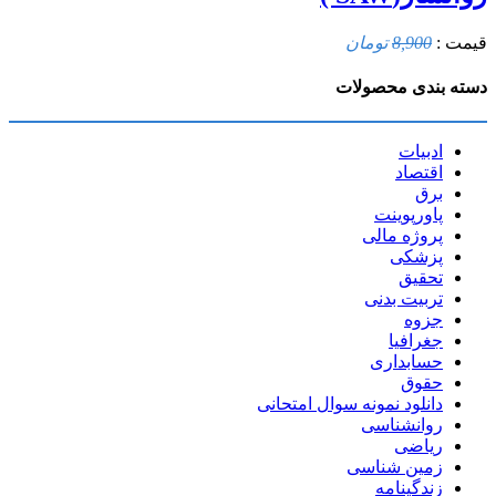
قیمت :
8,900
تومان
دسته بندی محصولات
ادبیات
اقتصاد
برق
پاورپوینت
پروژه مالی
پزشکی
تحقیق
تربیت بدنی
جزوه
جغرافیا
حسابداری
حقوق
دانلود نمونه سوال امتحانی
روانشناسی
ریاضی
زمین شناسی
زندگینامه