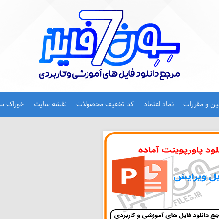
نین و مقررات
نماد اعتماد
کد تخفیف محصولات
نقشه سایت
خوراک س