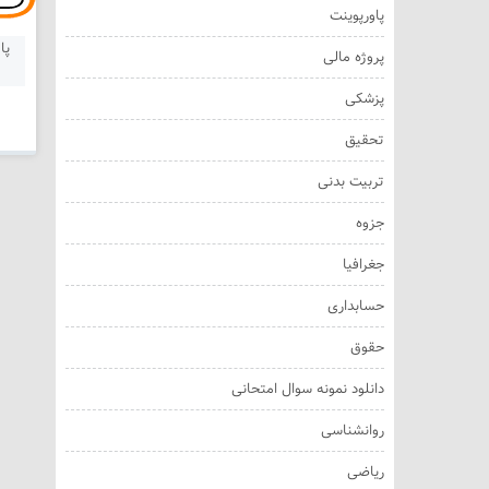
پاورپوینت
پا
پروژه مالی
پزشکی
تحقیق
تربیت بدنی
جزوه
جغرافیا
حسابداری
حقوق
دانلود نمونه سوال امتحانی
روانشناسی
ریاضی