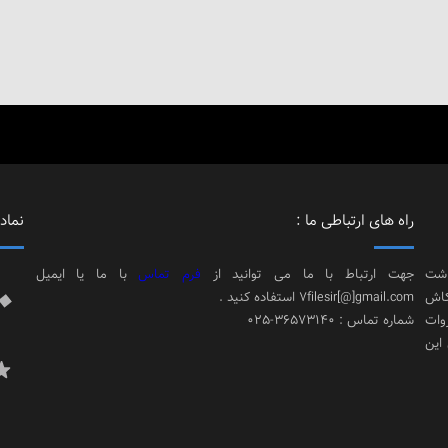
راه های ارتباطی ما :
نماد 
اشت
جهت ارتباط با ما می توانید از
فرم تماس
با ما یا ایمیل
کاش
7filesir[@]gmail.com استفاده کنید .
وات
شماره تماس : 36573140-025
 این