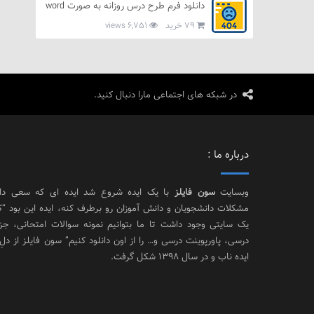
دانلود فرم طرح درس روزانه به صورت word
79 خرید
6,751 views
در شبکه های اجتماعی مارا دنبال کنید.
درباره ما :
وبسایت
سون فایلز
با یک ایده شروع شد ایده ای که سعی د
مشکلات دانشجویان و دانش آموزان رو برطرف کنه، ایده این بود “
یک سایتی وجود داشت تا ما بتوانیم نمونه سوالات امتحانی، جز
درسی، پاورپوینت درسی و… را از اون دانلود کنیم” سون فایلز از دلِ
ایده ناب و در سال 1398 شکل گرفت.