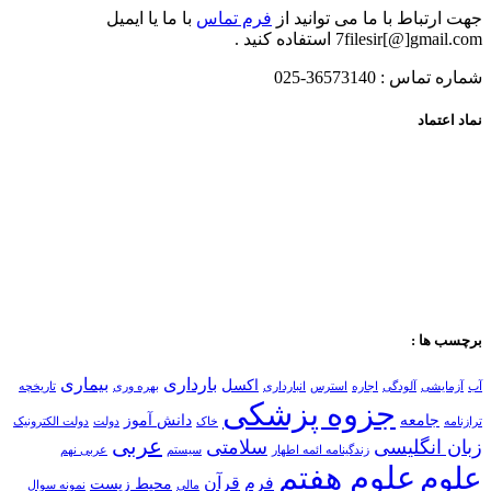
جهت ارتباط با ما می توانید از
فرم تماس
با ما یا ایمیل
7filesir[@]gmail.com استفاده کنید .
شماره تماس : 36573140-025
نماد اعتماد
برچسب ها :
بارداری
بیماری
اکسل
آب
آزمایشی
آلودگی
اجاره
استرس
انبارداری
بهره وری
تاریخچه
جزوه پزشکی
جامعه
دانش آموز
ترازنامه
خاک
دولت
دولت الکترونیک
عربی
زبان انگلیسی
سلامتی
زندگینامه ائمه اطهار
سیستم
عربی نهم
علوم هفتم
علوم
فرم
قرآن
محیط زیست
مالی
نمونه سوال