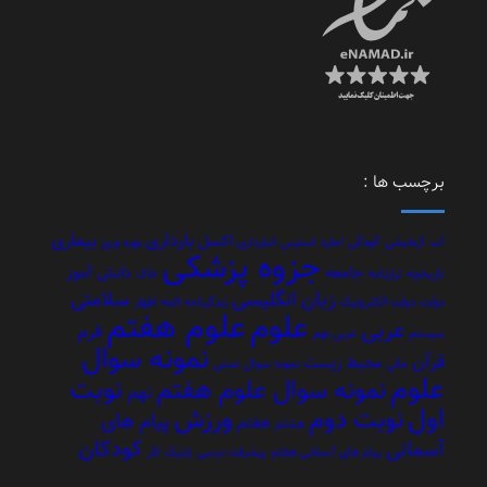
برچسب ها :
بارداری
بیماری
اکسل
آب
آزمایشی
آلودگی
اجاره
استرس
انبارداری
بهره وری
جزوه پزشکی
جامعه
دانش آموز
تاریخچه
ترازنامه
خاک
زبان انگلیسی
سلامتی
دولت
دولت الکترونیک
زندگینامه ائمه اطهار
علوم هفتم
علوم
عربی
فرم
سیستم
عربی نهم
نمونه سوال
قرآن
محیط زیست
مالی
نمونه سوال تستی
علوم
نوبت
نمونه سوال علوم هفتم
نهم
اول
نوبت دوم
ورزش
پیام های
هفتم
هشتم
کودکان
آسمانی
پیام های آسمانی هفتم
پیشرفت درسی
ژنتیک
کار