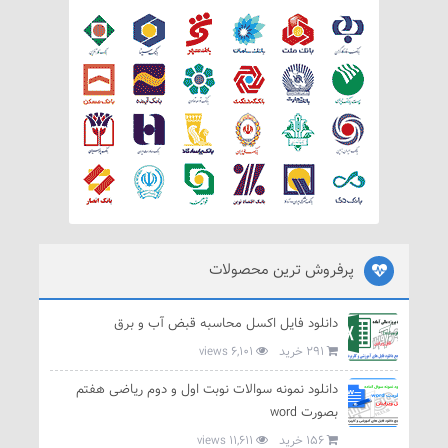
پرفروش ترین محصولات
دانلود فایل اکسل محاسبه قبض آب و برق
291 خرید
6,101 views
دانلود نمونه سوالات نوبت اول و دوم ریاضی هفتم
بصورت word
156 خرید
11,611 views