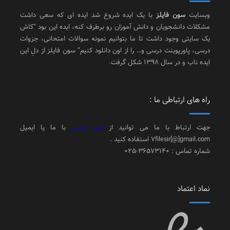
وبسایت
سون فایلز
با یک ایده شروع شد ایده ای که سعی داشت
مشکلات دانشجویان و دانش آموزان رو برطرف کنه، ایده این بود “کاش
یک سایتی وجود داشت تا ما بتوانیم نمونه سوالات امتحانی، جزوات
درسی، پاورپوینت درسی و… را از اون دانلود کنیم” سون فایلز از دلِ این
ایده ناب و در سال 1398 شکل گرفت.
راه های ارتباطی ما :
جهت ارتباط با ما می توانید از
فرم تماس
با ما یا ایمیل
7filesir[@]gmail.com استفاده کنید .
شماره تماس : 36573140-025
نماد اعتماد