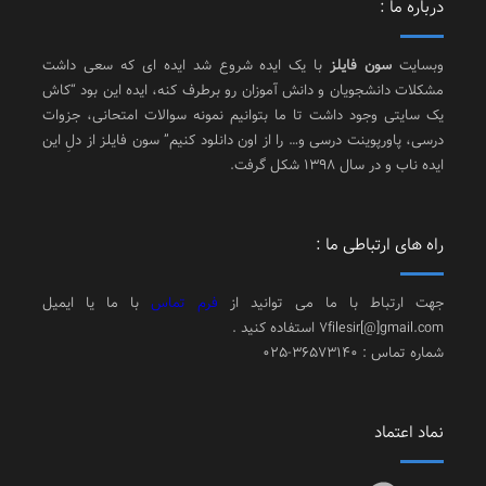
درباره ما :
وبسایت
سون فایلز
با یک ایده شروع شد ایده ای که سعی داشت
مشکلات دانشجویان و دانش آموزان رو برطرف کنه، ایده این بود “کاش
یک سایتی وجود داشت تا ما بتوانیم نمونه سوالات امتحانی، جزوات
درسی، پاورپوینت درسی و… را از اون دانلود کنیم” سون فایلز از دلِ این
ایده ناب و در سال 1398 شکل گرفت.
راه های ارتباطی ما :
جهت ارتباط با ما می توانید از
فرم تماس
با ما یا ایمیل
7filesir[@]gmail.com استفاده کنید .
شماره تماس : 36573140-025
نماد اعتماد