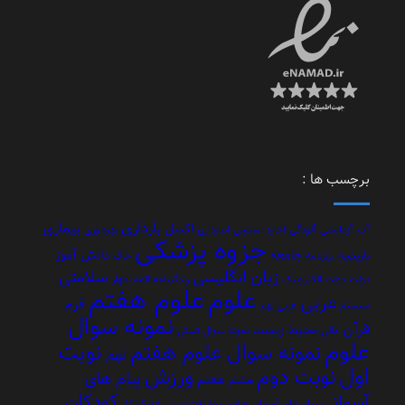
برچسب ها :
بارداری
بیماری
اکسل
آب
آزمایشی
آلودگی
اجاره
استرس
انبارداری
بهره وری
جزوه پزشکی
جامعه
دانش آموز
تاریخچه
ترازنامه
خاک
زبان انگلیسی
سلامتی
دولت
دولت الکترونیک
زندگینامه ائمه اطهار
علوم هفتم
علوم
عربی
فرم
سیستم
عربی نهم
نمونه سوال
قرآن
محیط زیست
مالی
نمونه سوال تستی
علوم
نوبت
نمونه سوال علوم هفتم
نهم
اول
نوبت دوم
ورزش
پیام های
هفتم
هشتم
کودکان
آسمانی
پیام های آسمانی هفتم
پیشرفت درسی
ژنتیک
کار