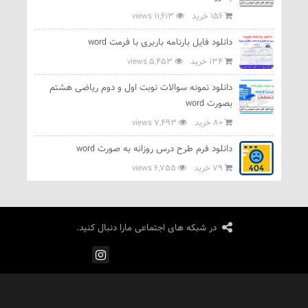
156 خرید
11,613 views
دانلود فایل بارنامه باربری با فرمت word
134 خرید
5,453 views
دانلود نمونه سوالات نوبت اول و دوم ریاضی هشتم
بصورت word
80 خرید
7,493 views
دانلود فرم طرح درس روزانه به صورت word
79 خرید
6,755 views
در شبکه های اجتماعی مارا دنبال کنید.