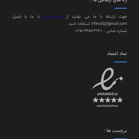
جهت ارتباط با ما می توانید از
فرم تماس
با ما یا ایمیل
7filesir[@]gmail.com استفاده کنید .
شماره تماس : 36573140-025
نماد اعتماد
برچسب ها :