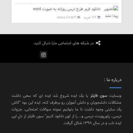
دانلود فرم طرح درس روزانه به صورت word
79 خرید
6,753 views
در شبکه های اجتماعی مارا دنبال کنید.
درباره ما :
وبسایت
سون فایلز
با یک ایده شروع شد ایده ای که سعی داشت
مشکلات دانشجویان و دانش آموزان رو برطرف کنه، ایده این بود “کاش
یک سایتی وجود داشت تا ما بتوانیم نمونه سوالات امتحانی، جزوات
درسی، پاورپوینت درسی و… را از اون دانلود کنیم” سون فایلز از دلِ این
ایده ناب و در سال 1398 شکل گرفت.