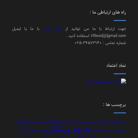
راه های ارتباطی ما :
جهت ارتباط با ما می توانید از
فرم تماس
با ما یا ایمیل
7filesir[@]gmail.com استفاده کنید .
شماره تماس : 36573140-025
نماد اعتماد
برچسب ها :
بارداری
بیماری
اکسل
آب
آزمایشی
آلودگی
اجاره
استرس
انبارداری
بهره وری
جزوه پزشکی
جامعه
دانش آموز
تاریخچه
ترازنامه
خاک
زبان انگلیسی
سلامتی