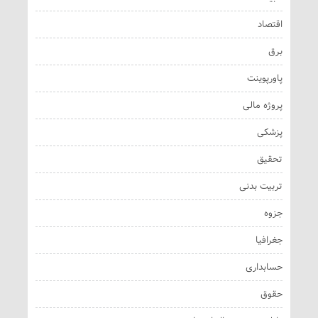
اقتصاد
برق
پاورپوینت
پروژه مالی
پزشکی
تحقیق
تربیت بدنی
جزوه
جغرافیا
حسابداری
حقوق