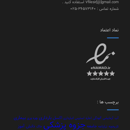
7filesir[@]gmail.com استفاده کنید .
شماره تماس : 36573140-025
نماد اعتماد
برچسب ها :
بارداری
بیماری
اکسل
آب
آزمایشی
آلودگی
اجاره
استرس
انبارداری
بهره وری
جزوه پزشکی
جامعه
دانش آموز
تاریخچه
ترازنامه
خاک