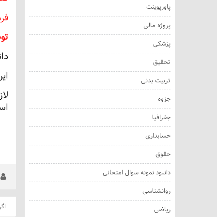
پاورپوینت
فر
پروژه مالی
تو
پزشکی
دا
تحقیق
این جزوه در 825
تربیت بدنی
لا
جزوه
اس
جغرافیا
حسابداری
حقوق
دانلود نمونه سوال امتحانی
les
روانشناسی
اگر
ریاضی