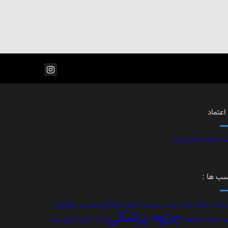
اعتماد
ب ها :
بارداری
بیماری
اکسل
مایشی
آلودگی
اجاره
استرس
انبارداری
بهره وری
جزوه پزشکی
جامعه
دانش آموز
چه
ترازنامه
خاک
دولت