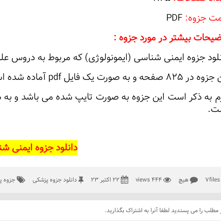
مت جزوه:
PDF
ضیحات بیشتر در مورد جزوه :
نلود جزوه ایمنی شناسی (ایمونولوژی) که مربوط به دروس عل
 صفحه و به صورت یک فایل pdf آماده شده است و کیفیت بسیار بالایی دارد.
زم به ذکر است این جزوه به صورت تایپ شده می باشد و به
ت.
دانلود جزوه ایمنی ش
7fi
هیچ
444 views
22 اکتبر 23
دانلود جزوه پزشکی
جزوه پ
 مطلب را می پسندید لطفا آنرا به اشتراک بگذارید.