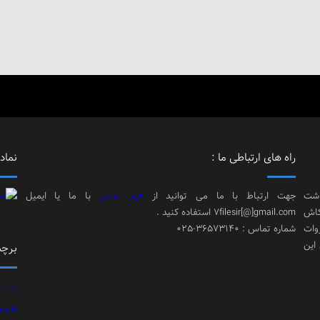
راه های ارتباطی ما :
نماد 
اشت
جهت ارتباط با ما می توانید از
فرم تماس
با ما یا ایمیل
کاش
7filesir[@]gmail.com استفاده کنید .
وات
شماره تماس : 36573140-025
 این
برچس
آب
آز
تاریخ