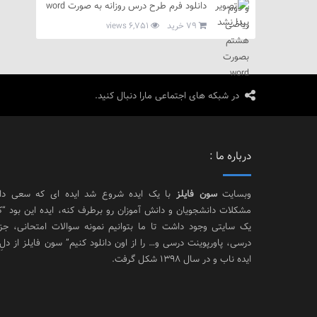
دانلود فرم طرح درس روزانه به صورت word
79 خرید
6,751 views
در شبکه های اجتماعی مارا دنبال کنید.
درباره ما :
وبسایت
سون فایلز
با یک ایده شروع شد ایده ای که سعی د
مشکلات دانشجویان و دانش آموزان رو برطرف کنه، ایده این بود “
یک سایتی وجود داشت تا ما بتوانیم نمونه سوالات امتحانی، جز
درسی، پاورپوینت درسی و… را از اون دانلود کنیم” سون فایلز از دلِ
ایده ناب و در سال 1398 شکل گرفت.