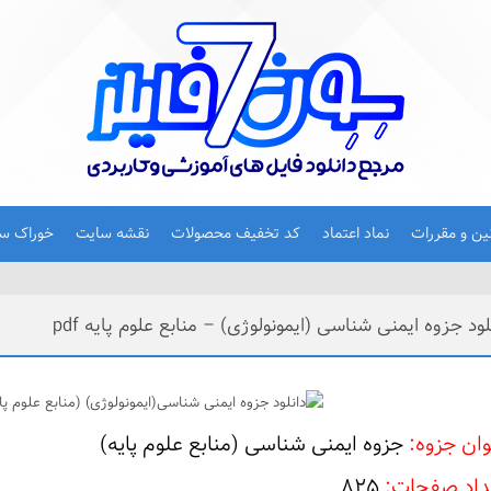
نین و مقررات
نماد اعتماد
کد تخفیف محصولات
نقشه سایت
خوراک س
لود جزوه ایمنی شناسی (ایمونولوژی) – منابع علوم پایه pdf
وان جزوه:
جزوه ایمنی شناسی (منابع علوم پایه)
داد صفحات:
825