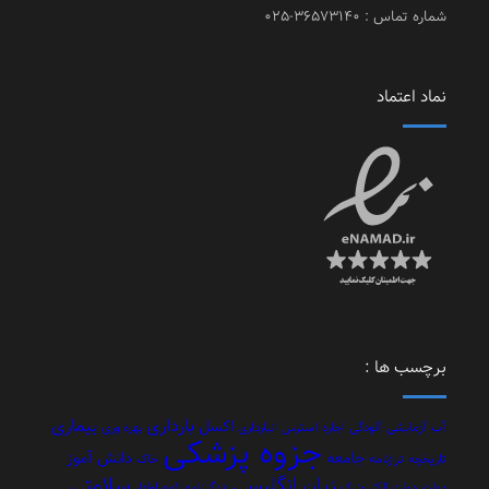
شماره تماس : 36573140-025
نماد اعتماد
برچسب ها :
بارداری
بیماری
اکسل
آب
آزمایشی
آلودگی
اجاره
استرس
انبارداری
بهره وری
جزوه پزشکی
جامعه
دانش آموز
تاریخچه
ترازنامه
خاک
زبان انگلیسی
سلامتی
دولت
دولت الکترونیک
زندگینامه ائمه اطهار