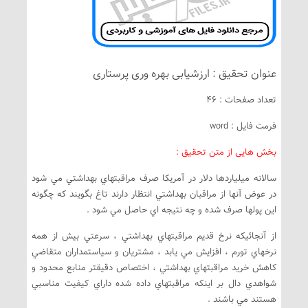
عنوان تحقیق : ارزشیابی بهره وری پرستاری
تعداد صفحات : 46
فرمت فایل : word
بخش هایی از متن تحقیق :
سالانه ميلياردها دلار در آمريكا صرف مراقبتهاي بهداشتي مي شود
در عوض آنها از مراقبان بهداشتي انتظار دارند تاغ بگويند كه چگونه
اين پولها صرف شده و چه نتيجه اي حاصل مي شود .
از آنجائيكه نرخ قديم مراقبتهاي بهداشتي ، سرعتي بيش از همه
نرخهاي تورم ، افزايش مي يابد ، مشتريان و سياستمداران متقاضي
كاهش خريد مراقبتهاي بهداشتي ، اختصاص دقيقتر منابع محدود و
شواهدي دال بر اينكه مراقبتهاي داده شده داراي كيفيت مناسبي
هستند مي باشند .