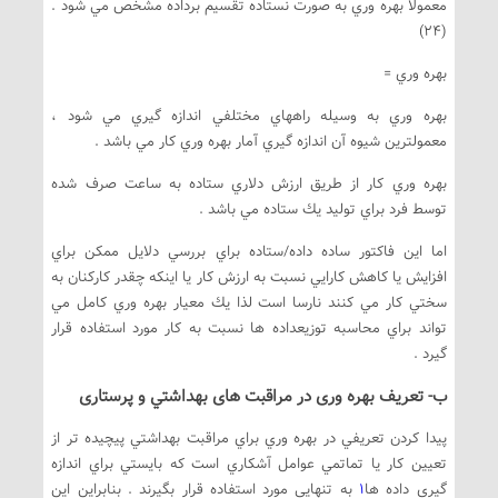
معمولاً بهره وري به صورت نستاده تقسيم برداده مشخص مي شود .
(24)
بهره وري =
بهره وري به وسيله راههاي مختلفي اندازه گيري مي شود ،
معمولترين شيوه آن اندازه گيري آمار بهره وري كار مي باشد .
بهره وري كار از طريق ارزش دلاري ستاده به ساعت صرف شده
توسط فرد براي توليد يك ستاده مي باشد .
اما اين فاكتور ساده داده/ستاده براي بررسي دلايل ممكن براي
افزايش يا كاهش كارايي نسبت به ارزش كار يا اينكه چقدر كاركنان به
سختي كار مي كنند نارسا است لذا يك معيار بهره وري كامل مي
تواند براي محاسبه توزيعداده ها نسبت به كار مورد استفاده قرار
گيرد .
ب- تعريف بهره وری در مراقبت های بهداشتي و پرستاری
پيدا كردن تعريفي در بهره وري براي مراقبت بهداشتي پيچيده تر از
تعيين كار يا تماتمي عوامل آشكاري است كه بايستي براي اندازه
گيري داده ها
1
به تنهايي مورد استفاده قرار بگيرند . بنابراين اين