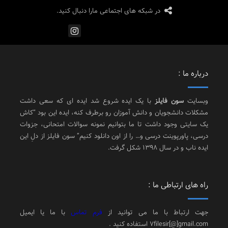
در شبکه های اجتماعی مارا دنبال کنید.
درباره ما :
وبسایت
سون فایلز
با یک ایده شروع شد ایده ای که سعی داشت
مشکلات دانشجویان و دانش آموزان رو برطرف کنه، ایده این بود “کاش
یک سایتی وجود داشت تا ما بتوانیم نمونه سوالات امتحانی، جزوات
درسی، پاورپوینت درسی و… را از اون دانلود کنیم” سون فایلز از دلِ این
ایده ناب و در سال 1398 شکل گرفت.
راه های ارتباطی ما :
جهت ارتباط با ما می توانید از
فرم تماس
با ما یا ایمیل
7filesir[@]gmail.com استفاده کنید .