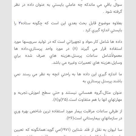
سوال باقي مي ماندكه چه عاملي بايستي به عنوان داده در نظر
گرفته شود .
بعلاوه موضوع قابل بحث بعدي اين است كه چگونه ستاده
2
را
بايستي اندازه گيري كرد .
داده ها شامل كار،مواد و تجهيزاتي است كه در توليد سرويسها مورد
استفاده قرار مي گيرند (8) در مورد واحد پرستاري،داده ها
معمولاًشامل ساعات پرسنل،هزينه هاي صرف شده براي
وسايل،هزينه هاي تعميرات وغيره مي باشد.
ما اندازه گيري اين داده ها به راحتي انچه به نظر مي رسند نمي
باشند.پرسنل پرستاري به
عنوان مثال،گروه همساني نيستند و حتي سطح اموزش،تجربه و
مهارتهاي انها با هم متفاوت است.(25)و(8).
از طرفي ساعات مراقبت بيمار مورد استفاده ترين شاخص بهره وري
در سازمانهاي بيمارستاني است(26).
سا ليوان به نقل از فلد شتاين (1971)مي گويد:همانگونه كه تعيين