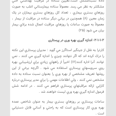
داده نسبتاًمشكل است،تعيين ستاده در مراقبت بهداشتي حتي
مشكلتر به نظر مي رسد. معمولاً ستاده بيمارستاني اغلب به صورت
روزهاي بستري بيماري ، تعداد كل روزهاي بستري بيماران در يك
زمان معين (8) همچنين در بياني ديگر ستاده در مراقبت از بيمار ،
معمولاً به صورت ساعات يا روزهاي مراقبت اعمال شده برلاي بيمار
بيان مي شود (25)
2-1-1-2- اندازه گيری بهره وری در پرستاری
كارترا به نقل از جينگير استاگرز مي گويد : مديران پرستاري اين نكته
را درك كرده اند كه اگر نتوانند چيزي را اندازه گيري مي كنند ، نمي
توانند آنرا اداره كنند(16) اخيراً از راههاي زيادي براي ارزشيبابي بهره
روي سرويسهاي پرستاري استفاده مي شود . اگرچه برخي از اين
روشها تعريف مشخصي از بهره وري را بعنوان نسبت ستاده به داده
مشخص نمي كنند ، ولي اطلاعات مهمي را براي مدير پرستاري درباره
كارايي ارائه مراقبتهاي پرستاري فراهم مي كنند . در ادامه شش
فرمول اندازه گيري بهره وري ليست خواهند شد .
ساعات پرستاري بر روزهاي بستري بيمار به عنوان شاخص عمده
بهره وري كار پرستاري است كه به راحتي و آساني قابل دستيابي
است .