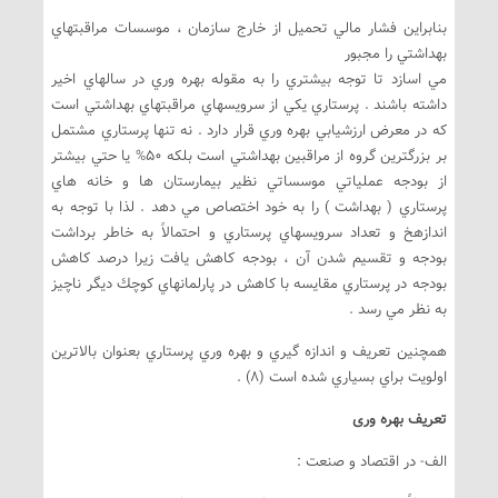
بنابراين فشار مالي تحميل از خارج سازمان ، موسسات مراقبتهاي
بهداشتي را مجبور
مي اسازد تا توجه بيشتري را به مقوله بهره وري در سالهاي اخير
داشته باشند . پرستاري يكي از سرويسهاي مراقبتهاي بهداشتي است
كه در معرض ارزشيابي بهره وري قرار دارد . نه تنها پرستاري مشتمل
بر بزرگترين گروه از مراقبين بهداشتي است بلكه 50% يا حتي بيشتر
از بودجه عملياتي موسساتي نظير بيمارستان ها و خانه هاي
پرستاري ( بهداشت ) را به خود اختصاص مي دهد . لذا با توجه به
اندازهخ و تعداد سرويسهاي پرستاري و احتمالاً به خاطر برداشت
بودجه و تقسيم شدن آن ، بودجه كاهش يافت زيرا درصد كاهش
بودجه در پرستاري مقايسه با كاهش در پارلمانهاي كوچك ديگر ناچيز
به نظر مي رسد .
همچنين تعريف و اندازه گيري و بهره وري پرستاري بعنوان بالاترين
اولويت براي بسياري شده است (8) .
تعريف بهره وری
الف- در اقتصاد و صنعت :