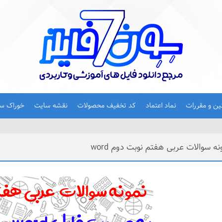
نین و مقررات
نماد اعتماد
کد تخفیف محصولات
نقشه سایت
خوراک س
نه سوالات عربی هفتم نوبت دوم word