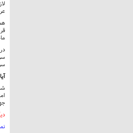
لاز
عر
قر
ماه
در
سو
سو
آیا
شما
ام
جهت
دیگ
نم