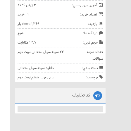
آخرين بروز رساني:
3 ژوئن 2026
تعداد خريد:
21 خريد
بازديد:
1,369 views بار
ديدگاه ها:
هيچ
حجم فايل:
13.7 مگابایت
تعداد نمونه
22 نمونه سوال امتحانی نوبت دوم
سوالات:
دسته بندي:
دانلود نمونه سوال امتحانی
برچسب:
عربی
,
عربی هفتم
,
نوبت دوم
کد تخفیف