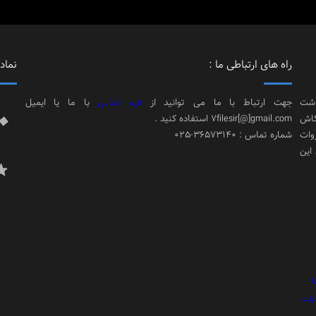
راه های ارتباطی ما :
نماد 
اشت
جهت ارتباط با ما می توانید از
فرم تماس
با ما یا ایمیل
کاش
7filesir[@]gmail.com استفاده کنید .
وات
شماره تماس : 36573140-025
 این
ولت