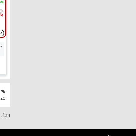
د
شما
لطفاً ب