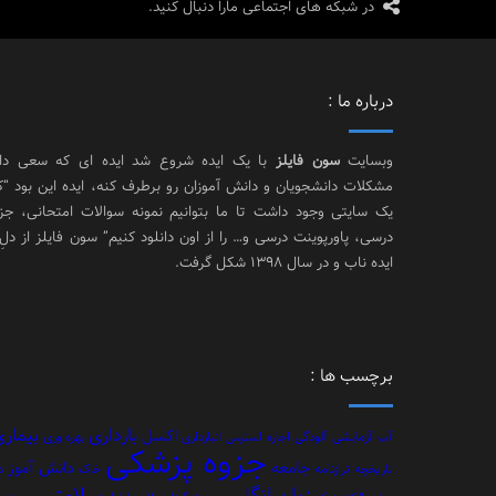
در شبکه های اجتماعی مارا دنبال کنید.
درباره ما :
وبسایت
سون فایلز
با یک ایده شروع شد ایده ای که سعی د
مشکلات دانشجویان و دانش آموزان رو برطرف کنه، ایده این بود “
یک سایتی وجود داشت تا ما بتوانیم نمونه سوالات امتحانی، جز
درسی، پاورپوینت درسی و… را از اون دانلود کنیم” سون فایلز از دلِ
ایده ناب و در سال 1398 شکل گرفت.
برچسب ها :
بارداری
بیماری
اکسل
آب
آزمایشی
آلودگی
اجاره
استرس
انبارداری
بهره وری
جزوه پزشکی
جامعه
دانش آموز
تاریخچه
ترازنامه
خاک
د
زبان انگلیسی
سلامتی