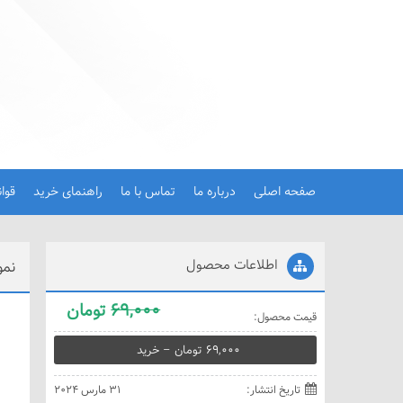
صفحه اصلی
درباره ما
تماس با ما
راهنمای خرید
قوا
اطلاعات محصول
نمو
69,000
تومان
قيمت محصول:
69,000 تومان – خريد
تاريخ انتشار:
31 مارس 2024