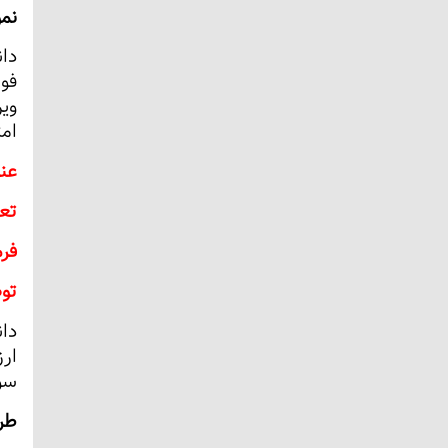
نم
ویر
امت
عنو
تعد
فرم
تو
سوا
طر