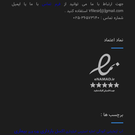
جهت ارتباط با ما می توانید از
فرم تماس
با ما یا ایمیل
7filesir[@]gmail.com استفاده کنید .
شماره تماس : 36573140-025
نماد اعتماد
برچسب ها :
بارداری
بیماری
اکسل
آب
آزمایشی
آلودگی
اجاره
استرس
انبارداری
بهره وری