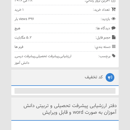
آخرين بروز رساني:
28 می 2026
تعداد خريد:
1 خريد
بازديد:
496 views بار
ديدگاه ها:
هيچ
حجم فايل:
5.2 مگابایت
دسته بندي:
فرم ها
برچسب:
ارزشیابی
,
پیشرفت تحصیلی
,
پیشرفت درسی
,
دانش آموز
کد تخفیف
دفتر ارزشیابی پیشرفت تحصیلی و تربیتی دانش
آموزان به صورت word و قابل ویرایش