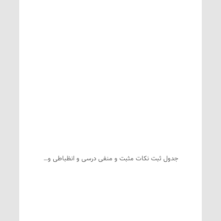
جدول ثبت نکات مثبت و منفی درسی و انظباطی و…