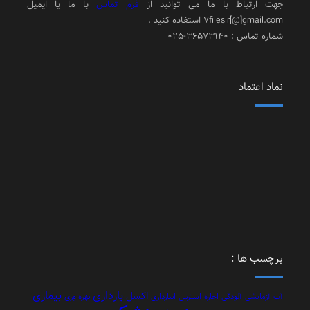
جهت ارتباط با ما می توانید از
فرم تماس
با ما یا ایمیل
7filesir[@]gmail.com استفاده کنید .
شماره تماس : 36573140-025
نماد اعتماد
برچسب ها :
بارداری
بیماری
اکسل
آب
آزمایشی
آلودگی
اجاره
استرس
انبارداری
بهره وری