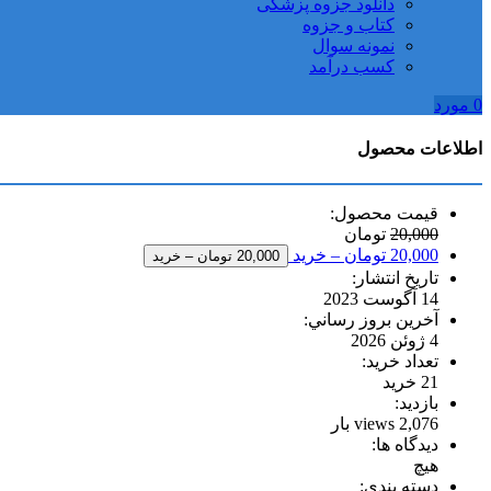
دانلود جزوه پزشکی
کتاب و جزوه
نمونه سوال
کسب درآمد
0
مورد
اطلاعات محصول
قيمت محصول:
20,000
تومان
20,000 تومان – خريد
تاريخ انتشار:
14 آگوست 2023
آخرين بروز رساني:
4 ژوئن 2026
تعداد خريد:
21 خريد
بازديد:
2,076 views بار
ديدگاه ها:
هيچ
دسته بندي: