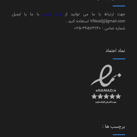
جهت ارتباط با ما می توانید از
فرم تماس
با ما یا ایمیل
7filesir[@]gmail.com استفاده کنید .
شماره تماس : 36573140-025
نماد اعتماد
برچسب ها :