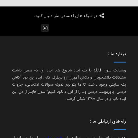
در شبکه های اجتماعی مارا دنبال کنید.
درباره ما :
وبسایت
سون فایلز
با یک ایده شروع شد ایده ای که سعی داشت
مشکلات دانشجویان و دانش آموزان رو برطرف کنه، ایده این بود “کاش
یک سایتی وجود داشت تا ما بتوانیم نمونه سوالات امتحانی، جزوات
درسی، پاورپوینت درسی و… را از اون دانلود کنیم” سون فایلز از دلِ این
ایده ناب و در سال 1398 شکل گرفت.
راه های ارتباطی ما :
جهت ارتباط با ما می توانید از
فرم تماس
با ما یا ایمیل