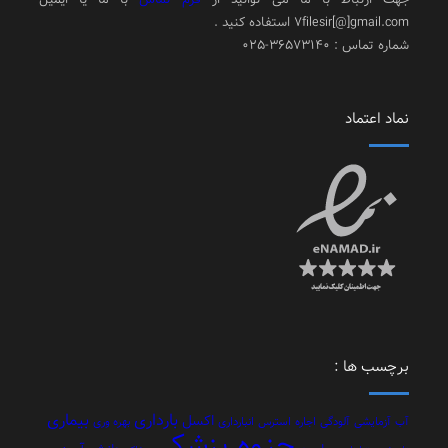
7filesir[@]gmail.com استفاده کنید .
شماره تماس : 36573140-025
نماد اعتماد
برچسب ها :
بارداری
بیماری
اکسل
آب
آزمایشی
آلودگی
اجاره
استرس
انبارداری
بهره وری
جزوه پزشکی