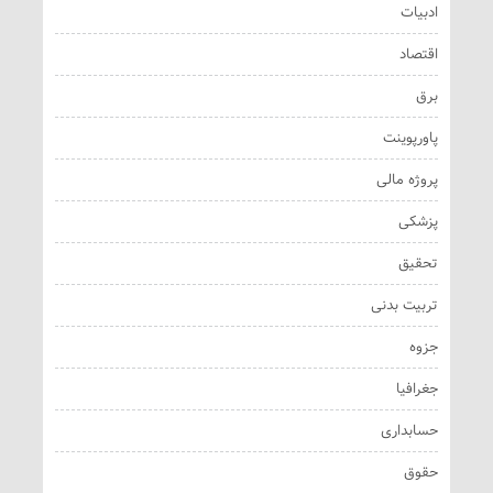
ادبیات
اقتصاد
برق
پاورپوینت
پروژه مالی
پزشکی
تحقیق
تربیت بدنی
جزوه
جغرافیا
حسابداری
حقوق