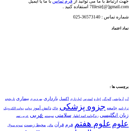
جهت ارتباط با ما می توانید از
فرم تماس
با ما یا ایمیل
7filesir[@]gmail.com استفاده کنید .
شماره تماس : 36573140-025
نماد اعتماد
برچسب ها :
بارداری
بیماری
اکسل
آب
آزمایشی
آلودگی
اجاره
استرس
انبارداری
بهره وری
تاریخچه
جزوه پزشکی
جامعه
دانش آموز
ترازنامه
خاک
دولت
دولت الکترونیک
عربی
زبان انگلیسی
سلامتی
زندگینامه ائمه اطهار
سیستم
عربی نهم
علوم هفتم
علوم
فرم
قرآن
محیط زیست
مالی
نمونه سوال